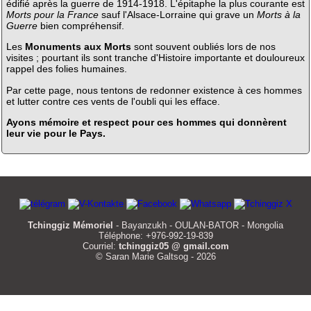
édifié après la guerre de 1914-1918. L'épitaphe la plus courante est
Morts pour la France
sauf l'Alsace-Lorraine qui grave un
Morts à la
Guerre
bien compréhensif.
Les
Monuments aux Morts
sont souvent oubliés lors de nos
visites ; pourtant ils sont tranche d'Histoire importante et douloureux
rappel des folies humaines.
Par cette page, nous tentons de redonner existence à ces hommes
et lutter contre ces vents de l'oubli qui les efface.
Ayons mémoire et respect pour ces hommes qui donnèrent
leur vie pour le Pays.
Tchinggiz Mémoriel
- Bayanzukh - OULAN-BATOR - Mongolia
Téléphone: +976-992-19-839
Courriel:
tchinggiz05 @ gmail.com
© Saran Marie Galtsog - 2026