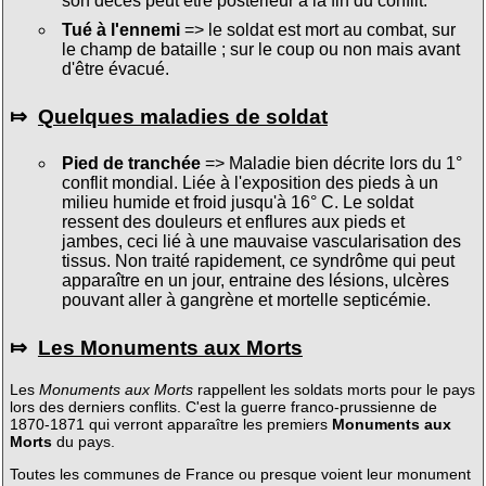
son décès peut être postérieur à la fin du conflit.
Tué à l'ennemi
=> le soldat est mort au combat, sur
le champ de bataille ; sur le coup ou non mais avant
d'être évacué.
⤇
Quelques maladies de soldat
Pied de tranchée
=> Maladie bien décrite lors du 1°
conflit mondial. Liée à l'exposition des pieds à un
milieu humide et froid jusqu'à 16° C. Le soldat
ressent des douleurs et enflures aux pieds et
jambes, ceci lié à une mauvaise vascularisation des
tissus. Non traité rapidement, ce syndrôme qui peut
apparaître en un jour, entraine des lésions, ulcères
pouvant aller à gangrène et mortelle septicémie.
⤇
Les Monuments aux Morts
Les
Monuments aux Morts
rappellent les soldats morts pour le pays
lors des derniers conflits. C'est la guerre franco-prussienne de
1870-1871 qui verront apparaître les premiers
Monuments aux
Morts
du pays.
Toutes les communes de France ou presque voient leur monument