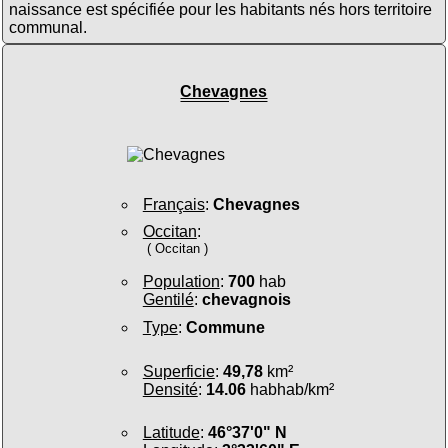
naissance est spécifiée pour les habitants nés hors territoire
communal.
Chevagnes
Français
:
Chevagnes
Occitan
:
( Occitan )
Population
:
700
hab
Gentilé
:
chevagnois
Type
:
Commune
Superficie
:
49,78
km²
Densité
:
14.06
habhab/km²
Latitude
:
46°37'0" N