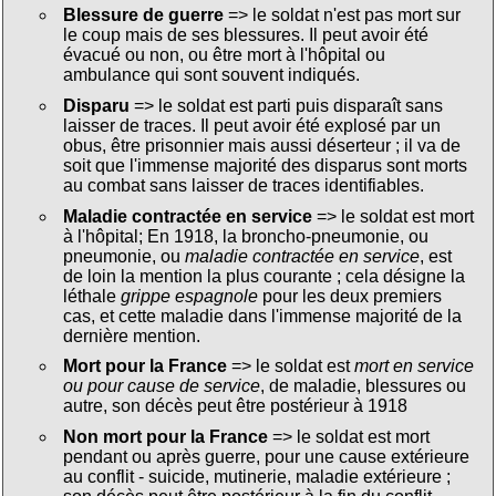
Blessure de guerre
=> le soldat n'est pas mort sur
le coup mais de ses blessures. Il peut avoir été
évacué ou non, ou être mort à l'hôpital ou
ambulance qui sont souvent indiqués.
Disparu
=> le soldat est parti puis disparaît sans
laisser de traces. Il peut avoir été explosé par un
obus, être prisonnier mais aussi déserteur ; il va de
soit que l'immense majorité des disparus sont morts
au combat sans laisser de traces identifiables.
Maladie contractée en service
=> le soldat est mort
à l'hôpital; En 1918, la broncho-pneumonie, ou
pneumonie, ou
maladie contractée en service
, est
de loin la mention la plus courante ; cela désigne la
léthale
grippe espagnole
pour les deux premiers
cas, et cette maladie dans l'immense majorité de la
dernière mention.
Mort pour la France
=> le soldat est
mort en service
ou pour cause de service
, de maladie, blessures ou
autre, son décès peut être postérieur à 1918
Non mort pour la France
=> le soldat est mort
pendant ou après guerre, pour une cause extérieure
au conflit - suicide, mutinerie, maladie extérieure ;