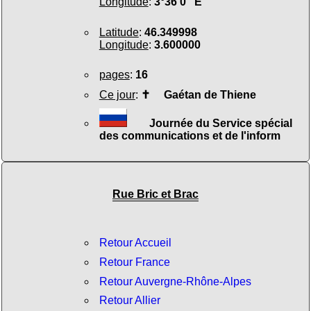
Longitude
:
3°36'0" E
Latitude
:
46.349998
Longitude
:
3.600000
pages
:
16
Ce jour
:
✝
Gaétan de Thiene
Journée du Service spécial
des communications et de l'inform
Rue Bric et Brac
Retour Accueil
Retour France
Retour Auvergne-Rhône-Alpes
Retour Allier