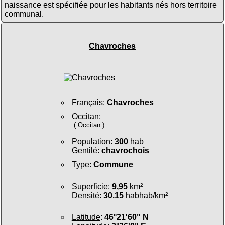
naissance est spécifiée pour les habitants nés hors territoire
communal.
Chavroches
Français
:
Chavroches
Occitan
:
( Occitan )
Population
:
300
hab
Gentilé
:
chavrochois
Type
:
Commune
Superficie
:
9,95
km²
Densité
:
30.15
habhab/km²
Latitude
:
46°21'60" N