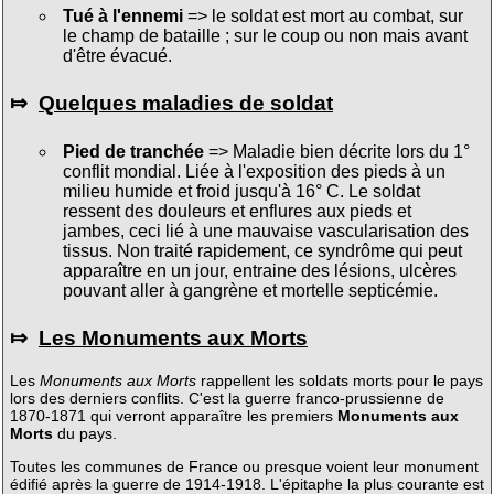
Tué à l'ennemi
=> le soldat est mort au combat, sur
le champ de bataille ; sur le coup ou non mais avant
d'être évacué.
⤇
Quelques maladies de soldat
Pied de tranchée
=> Maladie bien décrite lors du 1°
conflit mondial. Liée à l'exposition des pieds à un
milieu humide et froid jusqu'à 16° C. Le soldat
ressent des douleurs et enflures aux pieds et
jambes, ceci lié à une mauvaise vascularisation des
tissus. Non traité rapidement, ce syndrôme qui peut
apparaître en un jour, entraine des lésions, ulcères
pouvant aller à gangrène et mortelle septicémie.
⤇
Les Monuments aux Morts
Les
Monuments aux Morts
rappellent les soldats morts pour le pays
lors des derniers conflits. C'est la guerre franco-prussienne de
1870-1871 qui verront apparaître les premiers
Monuments aux
Morts
du pays.
Toutes les communes de France ou presque voient leur monument
édifié après la guerre de 1914-1918. L'épitaphe la plus courante est