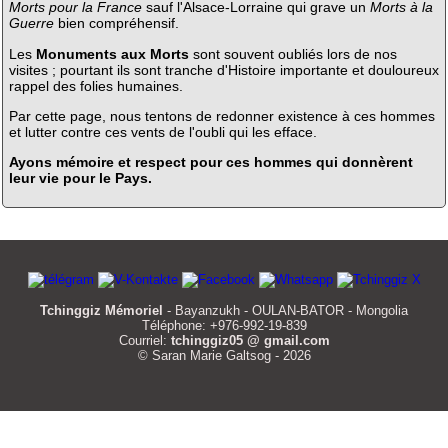
Morts pour la France
sauf l'Alsace-Lorraine qui grave un
Morts à la
Guerre
bien compréhensif.
Les
Monuments aux Morts
sont souvent oubliés lors de nos
visites ; pourtant ils sont tranche d'Histoire importante et douloureux
rappel des folies humaines.
Par cette page, nous tentons de redonner existence à ces hommes
et lutter contre ces vents de l'oubli qui les efface.
Ayons mémoire et respect pour ces hommes qui donnèrent
leur vie pour le Pays.
Tchinggiz Mémoriel
- Bayanzukh - OULAN-BATOR - Mongolia
Téléphone: +976-992-19-839
Courriel:
tchinggiz05 @ gmail.com
© Saran Marie Galtsog - 2026