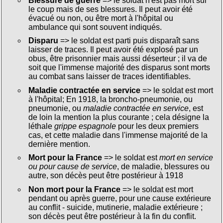
Blessure de guerre
=> le soldat n'est pas mort sur
le coup mais de ses blessures. Il peut avoir été
évacué ou non, ou être mort à l'hôpital ou
ambulance qui sont souvent indiqués.
Disparu
=> le soldat est parti puis disparaît sans
laisser de traces. Il peut avoir été explosé par un
obus, être prisonnier mais aussi déserteur ; il va de
soit que l'immense majorité des disparus sont morts
au combat sans laisser de traces identifiables.
Maladie contractée en service
=> le soldat est mort
à l'hôpital; En 1918, la broncho-pneumonie, ou
pneumonie, ou
maladie contractée en service
, est
de loin la mention la plus courante ; cela désigne la
léthale
grippe espagnole
pour les deux premiers
cas, et cette maladie dans l'immense majorité de la
dernière mention.
Mort pour la France
=> le soldat est
mort en service
ou pour cause de service
, de maladie, blessures ou
autre, son décès peut être postérieur à 1918
Non mort pour la France
=> le soldat est mort
pendant ou après guerre, pour une cause extérieure
au conflit - suicide, mutinerie, maladie extérieure ;
son décès peut être postérieur à la fin du conflit.