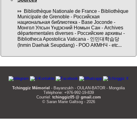
⤇ Bibliothèque Nationale de France - Bibliothèque
Municipale de Grenoble - Российская
национальная библиотека - Base Joconde -
Монгол Улсын Үндэсний Номын Сан - Archives
départementales diverses - Российские архивы -
Bibliotheca Apostolica Vaticana - 인민대학습당
(Inmin Daehak Seupdang) - РОО АКМНЧ - etc...
Tchinggiz Mémoriel
- Bayanzukh - OULAN-BATOR - Mongolia
Téléphone: +976-992-19-839
Courriel:
tchinggiz05 @ gmail.com
© Saran Marie Galtsog - 2026