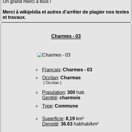
Un grand merci à tous !
Merci à wikipédia et autres d'arrêter de plagier nos textes
et travaux.
Charmes - 03
Français
:
Charmes - 03
Occitan
:
Charmas
( Occitan )
Population
:
300
hab
Gentilé
:
charmois
Type
:
Commune
Superficie
:
8,19
km²
Densité
:
36.63
habhab/km²