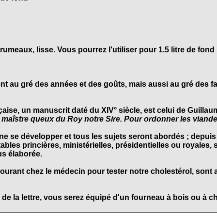
grumeaux, lisse. Vous pourrez l'utiliser pour 1.5 litre de fond
t au gré des années et des goûts, mais aussi au gré des fam
çaise, un manuscrit daté du XIV° siècle, est celui de
Guillaum
t, maîstre queux du Roy notre Sire. Pour ordonner les viand
ine se développer et tous les sujets seront abordés ; depuis 
ables princières, ministérielles, présidentielles ou royales, 
us élaborée.
rant chez le médecin pour tester notre cholestérol, sont al
 de la lettre, vous serez équipé d'un fourneau à bois ou à c