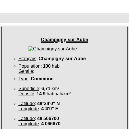
Champigny-sur-Aube
Français
:
Champigny-sur-Aube
Population
:
100
hab
Gentilé
:
Type
:
Commune
Superficie
:
6,71
km²
Densité
:
14.9
habhab/km²
Latitude
:
48°34'0" N
Longitude
:
4°4'0" E
Latitude
:
48.566700
Longitude
:
4.066670