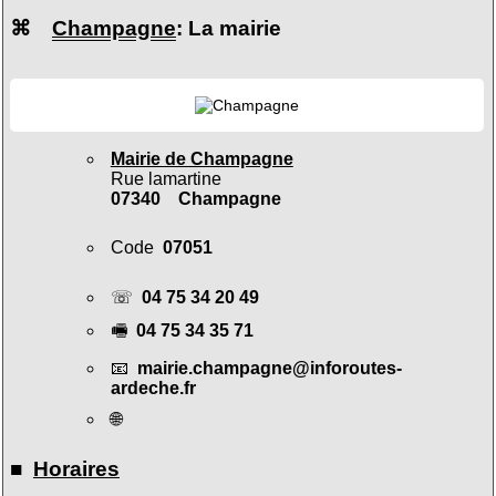
⌘
Champagne
: La mairie
Mairie de Champagne
Rue lamartine
07340 Champagne
Code
07051
☏
04 75 34 20 49
🖷
04 75 34 35 71
📧
mairie.champagne@inforoutes-
ardeche.fr
🌐
■
Horaires