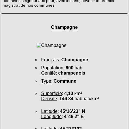
domaines seigneuriaux pour, avec les ans, devenir le premier
magistrat de nos communes.
Champagne
Français
:
Champagne
Population
:
600
hab
Gentilé
:
champenois
Type
:
Commune
Superficie
:
4,10
km²
Densité
:
146.34
habhab/km²
Latitude
:
45°16'23" N
Longitude
:
4°48'2" E
Latitude
:
45.273102