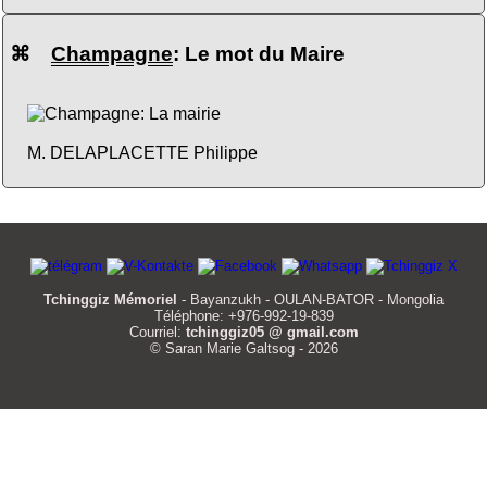
⌘
Champagne
: Le mot du Maire
M. DELAPLACETTE Philippe
Tchinggiz Mémoriel
- Bayanzukh - OULAN-BATOR - Mongolia
Téléphone: +976-992-19-839
Courriel:
tchinggiz05 @ gmail.com
© Saran Marie Galtsog - 2026