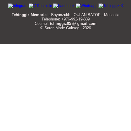
Tchinggiz Mémoriel
- Bayanzukh - OULAN-BATOR - Mongolia
Téléphone: +976-992-19-839
Courriel:
tchinggiz05 @ gmail.com
© Saran Marie Galtsog - 2026