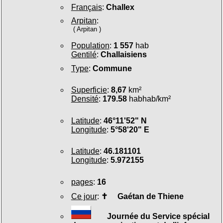
Français
:
Challex
Arpitan
:
( Arpitan )
Population
:
1 557
hab
Gentilé
:
Challaisiens
Type
:
Commune
Superficie
:
8,67
km²
Densité
:
179.58
habhab/km²
Latitude
:
46°11'52" N
Longitude
:
5°58'20" E
Latitude
:
46.181101
Longitude
:
5.972155
pages
:
16
Ce jour
:
✝
Gaétan de Thiene
Journée du Service spécial