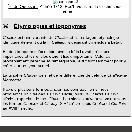
Île de Ouessant
: Année 1912: Roc'h Vouillard, la cloche sous-
marine
⌘
Étymologies et toponymes
Challex
est une variante de
Challes
et ils partagent étymologie
identique dérivant du latin
Calliacum
désigant un enclos à bétail.
En des temps reculés et lointains, le bétail avait précieuse
importance et les enclos étaient lieux importants. Celui-ci,
probablement pérenne et remarquable, le fut suffisamment pour y
créer le toponyme actuel.
La graphie
Challex
permet de le différencier de celui de
Challes-la-
Montagne
.
Il existe plusieurs formes anciennes connues ; ainsi nous
retrouvons un
Chaloes
au XIV° siècle, puis un
Chalois
au XIV°
siècle - rappelant le mot
Chalet
. Les siècles suivant se voient sous
les formes
Chaloex
et
Chalay
, XIV° siècle ; puis
Chalex
et
Challaix
au XVIII° siècle...