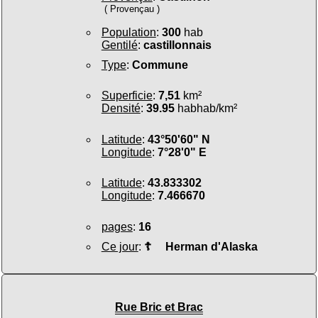
( Provençau )
Population
:
300
hab
Gentilé
:
castillonnais
Type
:
Commune
Superficie
:
7,51
km²
Densité
:
39.95
habhab/km²
Latitude
:
43°50'60" N
Longitude
:
7°28'0" E
Latitude
:
43.833302
Longitude
:
7.466670
pages
:
16
Ce jour
:
☦
Herman d'Alaska
Rue Bric et Brac