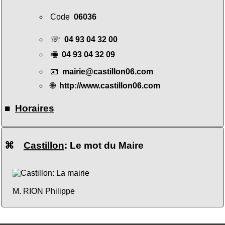
Code
06036
☏
04 93 04 32 00
🖷
04 93 04 32 09
📧
mairie@castillon06.com
🌐
http://www.castillon06.com
■
Horaires
⌘
Castillon
: Le mot du Maire
M. RION Philippe