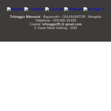
Tchinggiz Mémoriel
- Bayanzukh - OULAN-BATOR - Mongolia
Téléphone: +976-992-19-839
Courriel:
tchinggiz05 @ gmail.com
© Saran Marie Galtsog - 2026