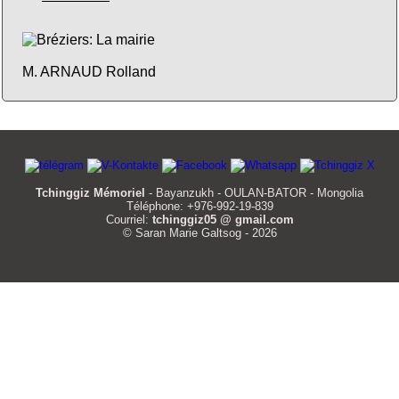
M. ARNAUD Rolland
Tchinggiz Mémoriel
- Bayanzukh - OULAN-BATOR - Mongolia
Téléphone: +976-992-19-839
Courriel:
tchinggiz05 @ gmail.com
© Saran Marie Galtsog - 2026