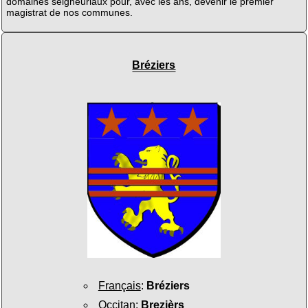
domaines seigneuriaux pour, avec les ans, devenir le premier
magistrat de nos communes.
Bréziers
Français
:
Bréziers
Occitan
:
Brezièrs