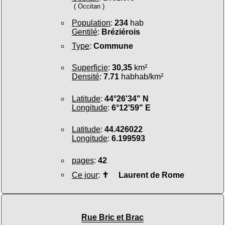
( Occitan )
Population
:
234
hab
Gentilé
:
Bréziérois
Type
:
Commune
Superficie
:
30,35
km²
Densité
:
7.71
habhab/km²
Latitude
:
44°26'34" N
Longitude
:
6°12'59" E
Latitude
:
44.426022
Longitude
:
6.199593
pages
:
42
Ce jour
:
✝
Laurent de Rome
Rue Bric et Brac