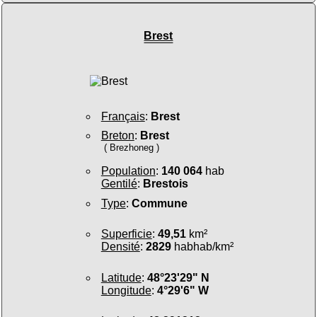
Brest
Français
:
Brest
Breton
:
Brest
( Brezhoneg )
Population
:
140 064
hab
Gentilé
:
Brestois
Type
:
Commune
Superficie
:
49,51
km²
Densité
:
2829
habhab/km²
Latitude
:
48°23'29" N
Longitude
:
4°29'6" W