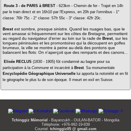
Route 3 - de PARIS à BREST
- 623km - Chemin de fer - Trajet en 14h
par le train direct et en 16h10 par l'Express, en 20h par l'omnibus - 1°
classe: 76fr 75c - 2° classe: 57fr 55c - 3° classe: 42fr 20c.
Brest
est sombre, presque sinistre. Quand les nuages bas, que le
vent amasse si fréquemment sur les côtes de Bretagne, permettent
au regard du navigateur d'errer au loin sur la rade de
Brest
, sur les
longues péninsules et les promontoires qui la découpent en golfes
brumeux, la ville se montre à peine au-delà des pontons que
balancent les flots: On n'aperçoit que des remparts et des canons...
Elisée RECLUS
(1830 - 1905) fût condamné au bagne pour sa
participation à la
Commune
et incarcéré à
Brest
. Sa monumentale
Encyclopédie Géographique Universelle
lui apporta la notoriété et en fit
le géographe le plus lu de son époque. Il meurt en exil en Suisse.
Tchinggiz Mémoriel
- Bayanzukh - OULAN-BATOR - Mongolia
Téléphone: +976-992-19-839
Courriel:
tchinggiz05 @ gmail.com