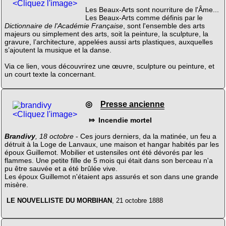
<Cliquez l'image>
Les Beaux-Arts sont nourriture de l'Âme...
Les Beaux-Arts comme définis par le
Dictionnaire de l'Académie Française
, sont l'ensemble des arts
majeurs ou simplement des arts, soit la peinture, la sculpture, la
gravure, l’architecture, appelées aussi arts plastiques, auxquelles
s’ajoutent la musique et la danse.
Via ce lien, vous découvrirez une œuvre, sculpture ou peinture, et
un court texte la concernant.
◎
Presse ancienne
<Cliquez l'image>
⤇ Incendie mortel
Brandivy
, 18 octobre
- Ces jours derniers, da la matinée, un feu a
détruit à la Loge de Lanvaux, une maison et hangar habités par les
époux Guillemot. Mobilier et ustensiles ont été dévorés par les
flammes. Une petite fille de 5 mois qui était dans son berceau n'a
pu être sauvée et a été brûlée vive.
Les époux Guillemot n'étaient aps assurés et son dans une grande
misère.
LE NOUVELLISTE DU MORBIHAN
, 21 octobre 1888