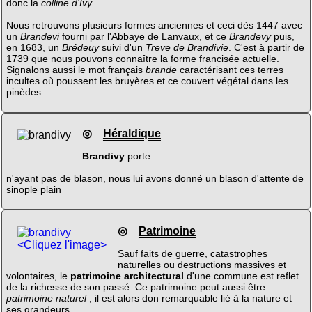
donc la
colline d'Ivy
.
Nous retrouvons plusieurs formes anciennes et ceci dès 1447 avec
un
Brandevi
fourni par l'Abbaye de Lanvaux, et ce
Brandevy
puis,
en 1683, un
Brédeuy
suivi d'un
Treve de Brandivie
. C'est à partir de
1739 que nous pouvons connaître la forme francisée actuelle.
Signalons aussi le mot français
brande
caractérisant ces terres
incultes où poussent les bruyères et ce couvert végétal dans les
pinèdes.
◎
Héraldique
Brandivy
porte:
n'ayant pas de blason, nous lui avons donné un blason d'attente de
sinople plain
◎
Patrimoine
<Cliquez l'image>
Sauf faits de guerre, catastrophes
naturelles ou destructions massives et
volontaires, le
patrimoine architectural
d'une commune est reflet
de la richesse de son passé. Ce patrimoine peut aussi être
patrimoine naturel
; il est alors don remarquable lié à la nature et
ses grandeurs.