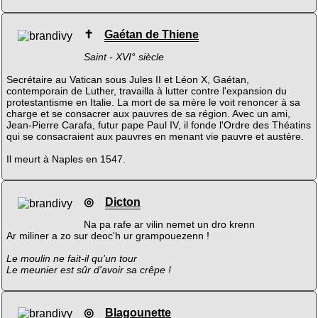
✝
Gaétan de Thiene
Saint - XVI° siècle
Secrétaire au Vatican sous Jules II et Léon X, Gaétan,
contemporain de Luther, travailla à lutter contre l'expansion du
protestantisme en Italie. La mort de sa mère le voit renoncer à sa
charge et se consacrer aux pauvres de sa région. Avec un ami,
Jean-Pierre Carafa, futur pape Paul IV, il fonde l'Ordre des Théatins
qui se consacraient aux pauvres en menant vie pauvre et austère.
Il meurt à Naples en 1547.
◎
Dicton
Na pa rafe ar vilin nemet un dro krenn
Ar miliner a zo sur deoc'h ur grampouezenn !
Le moulin ne fait-il qu'un tour
Le meunier est sûr d'avoir sa crêpe !
◎
Blagounette