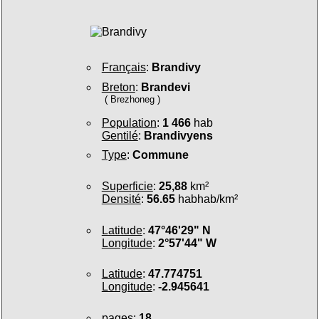
Français
:
Brandivy
Breton
:
Brandevi
( Brezhoneg )
Population
:
1 466
hab
Gentilé
:
Brandivyens
Type
:
Commune
Superficie
:
25,88
km²
Densité
:
56.65
habhab/km²
Latitude
:
47°46'29" N
Longitude
:
2°57'44" W
Latitude
:
47.774751
Longitude
:
-2.945641
pages
:
18