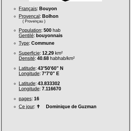
Français
:
Bouyon
Provençal
:
Bolhon
( Provençau )
Population
:
500
hab
Gentilé
:
bouyonnais
Type
:
Commune
Superficie
:
12,29
km²
Densité
:
40.68
habhab/km²
Latitude
:
43°50'60" N
Longitude
:
7°7'0" E
Latitude
:
43.833302
Longitude
:
7.116670
pages
:
16
Ce jour
:
✝
Dominique de Guzman