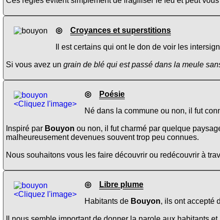
Ces règles évitent simplement de fragiliser le feu et peut vous
◎
Croyances et superstitions
Il est certains qui ont le don de voir les inters
Si vous avez un
grain de blé qui est passé dans la meule sans
◎
Poésie
<Cliquez l'image>
Né dans la commune ou non, il fut conn
Inspiré par
Bouyon
ou non, il fut charmé par quelque paysage
malheureusement devenues souvent trop peu connues.
Nous souhaitons vous les faire découvrir ou redécouvrir à trav
◎
Libre plume
<Cliquez l'image>
Habitants de
Bouyon
, ils ont accepté
Il nous semble important de donner la parole aux habitants et 