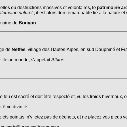
relles ou destructions massives et volontaires, le
patrimoine arc
atrimoine naturel
; il est alors don remarquable lié à la nature e
rimoine de
Bouyon
age de
Neffes
, village des Hautes-Alpes, en sud Dauphiné et Fra
eille au monde, s'appelait
Albine
.
feu est sacré et doit être respecté et, vu les froids hivernaux,
prême divinité.
ets pointus, n'y jetez pas de déchets, et ne placez vos pieds v