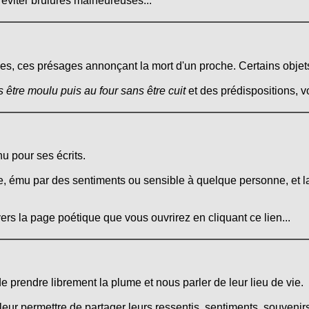
 éviter brûlures malheureuses...
ignes, ces présages annonçant la mort d'un proche. Certains objet
 être moulu puis au four sans être cuit
et des prédispositions, v
u pour ses écrits.
, ému par des sentiments ou sensible à quelque personne, et lai
ers la page poétique que vous ouvrirez en cliquant ce lien...
 de prendre librement la plume et nous parler de leur lieu de vie.
leur permettre de partager leurs ressentis, sentiments, souvenirs