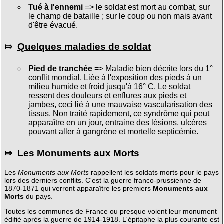
Tué à l'ennemi
=> le soldat est mort au combat, sur
le champ de bataille ; sur le coup ou non mais avant
d'être évacué.
⤇
Quelques maladies de soldat
Pied de tranchée
=> Maladie bien décrite lors du 1°
conflit mondial. Liée à l'exposition des pieds à un
milieu humide et froid jusqu'à 16° C. Le soldat
ressent des douleurs et enflures aux pieds et
jambes, ceci lié à une mauvaise vascularisation des
tissus. Non traité rapidement, ce syndrôme qui peut
apparaître en un jour, entraine des lésions, ulcères
pouvant aller à gangrène et mortelle septicémie.
⤇
Les Monuments aux Morts
Les
Monuments aux Morts
rappellent les soldats morts pour le pays
lors des derniers conflits. C'est la guerre franco-prussienne de
1870-1871 qui verront apparaître les premiers
Monuments aux
Morts
du pays.
Toutes les communes de France ou presque voient leur monument
édifié après la guerre de 1914-1918. L'épitaphe la plus courante est