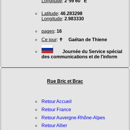
Longitude
:
2°59'60" E
Latitude
:
46.283298
Longitude
:
2.983330
pages
:
16
Ce jour
:
✝
Gaétan de Thiene
Journée du Service spécial
des communications et de l'inform
Rue Bric et Brac
Retour Accueil
Retour France
Retour Auvergne-Rhône-Alpes
Retour Allier