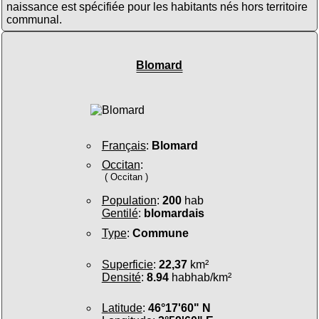
naissance est spécifiée pour les habitants nés hors territoire
communal.
Blomard
Français
:
Blomard
Occitan
:
( Occitan )
Population
:
200
hab
Gentilé
:
blomardais
Type
:
Commune
Superficie
:
22,37
km²
Densité
:
8.94
habhab/km²
Latitude
:
46°17'60" N