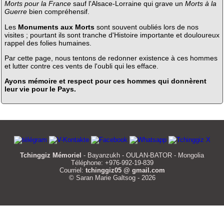
Morts pour la France
sauf l'Alsace-Lorraine qui grave un
Morts à la
Guerre
bien compréhensif.
Les
Monuments aux Morts
sont souvent oubliés lors de nos
visites ; pourtant ils sont tranche d'Histoire importante et douloureux
rappel des folies humaines.
Par cette page, nous tentons de redonner existence à ces hommes
et lutter contre ces vents de l'oubli qui les efface.
Ayons mémoire et respect pour ces hommes qui donnèrent
leur vie pour le Pays.
Tchinggiz Mémoriel
- Bayanzukh - OULAN-BATOR - Mongolia
Téléphone: +976-992-19-839
Courriel:
tchinggiz05 @ gmail.com
© Saran Marie Galtsog - 2026