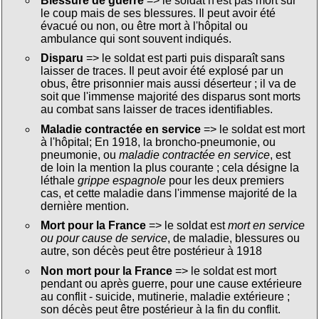
Blessure de guerre
=> le soldat n'est pas mort sur
le coup mais de ses blessures. Il peut avoir été
évacué ou non, ou être mort à l'hôpital ou
ambulance qui sont souvent indiqués.
Disparu
=> le soldat est parti puis disparaît sans
laisser de traces. Il peut avoir été explosé par un
obus, être prisonnier mais aussi déserteur ; il va de
soit que l'immense majorité des disparus sont morts
au combat sans laisser de traces identifiables.
Maladie contractée en service
=> le soldat est mort
à l'hôpital; En 1918, la broncho-pneumonie, ou
pneumonie, ou
maladie contractée en service
, est
de loin la mention la plus courante ; cela désigne la
léthale
grippe espagnole
pour les deux premiers
cas, et cette maladie dans l'immense majorité de la
dernière mention.
Mort pour la France
=> le soldat est
mort en service
ou pour cause de service
, de maladie, blessures ou
autre, son décès peut être postérieur à 1918
Non mort pour la France
=> le soldat est mort
pendant ou après guerre, pour une cause extérieure
au conflit - suicide, mutinerie, maladie extérieure ;
son décès peut être postérieur à la fin du conflit.