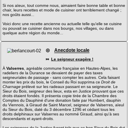
Si nos aïeux, tout comme nous, aimaient faire bonne table et bonne
chair, leurs recettes et mode de cuisiner ont terriblement changé ;
nos goûts aussi...
Voici donc une recette ancienne ou actuelle telle qu'elle se cuisine
ou pouvait se cuisiner dans nos bourgs, nos villages, ou dans
quelque autre région du monde...
◎
Anecdote locale
⤇
Le seigneur exagère !
À
Valserres
, agréable commune française en Hautes-Alpes, les
radeliers de la Durance se devaient de payer des taxes
seigneuriales de passage - sans compter les autres. Cela faisant
monter les prix du bois, le Conseil du Roi supprima ce
Droit de
Charnage
prélevé sur les radeaux passant en sa seigneurie. Le
Sieur du Bois, seigneur des lieux, esta en Justice prouvant que ces
droits étaient fondés. Il présenta copie tirée de la Chambre des
Comptes du Dauphiné d'une donation faite par Humbert, dauphin
du Viennois, à Giraud de Saint Marcel, seigneur de Valserres, aïeul
du Sieur du Bois, daté du 3 décembre 1296 et cédant tous les
droits delphinaux sur Valserres au nommé Giraud, ainsi qu'à ses
descendants et ayant-droits.
Les exigences de la Justice furent tels que ce bon Sieur du Bois dut