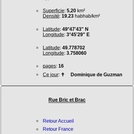
Superficie
:
5,20
km²
Densité
:
19.23
habhab/km²
Latitude
:
49°47'43" N
Longitude
:
3°45'29" E
Latitude
:
49.778702
Longitude
:
3.758060
pages
:
16
Ce jour
:
✝
Dominique de Guzman
Rue Bric et Brac
Retour Accueil
Retour France