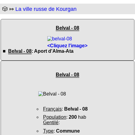
🎲 ⤇
La ville russe de Kourgan
Belval - 08
<Cliquez l'image>
■
Belval - 08
: Aport d'Alma-Ata
Belval - 08
Français
:
Belval - 08
Population
:
200
hab
Gentilé
:
Type
:
Commune