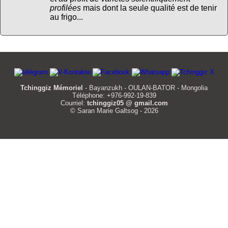
profilées
mais dont la seule qualité est de tenir
au frigo...
Tchinggiz Mémoriel
- Bayanzukh - OULAN-BATOR - Mongolia
Téléphone: +976-992-19-839
Courriel:
tchinggiz05 @ gmail.com
© Saran Marie Galtsog - 2026