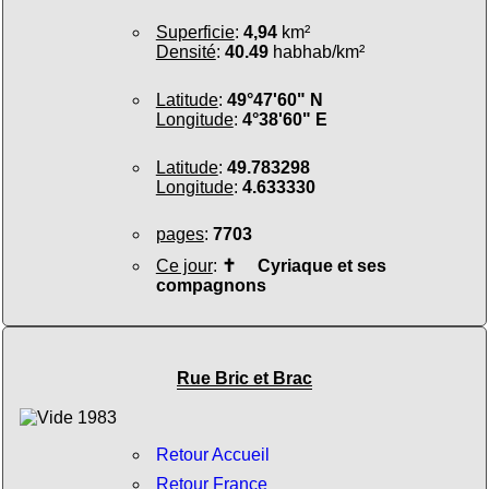
Superficie
:
4,94
km²
Densité
:
40.49
habhab/km²
Latitude
:
49°47'60" N
Longitude
:
4°38'60" E
Latitude
:
49.783298
Longitude
:
4.633330
pages
:
7703
Ce jour
:
✝
Cyriaque et ses
compagnons
Rue Bric et Brac
Retour Accueil
Retour France