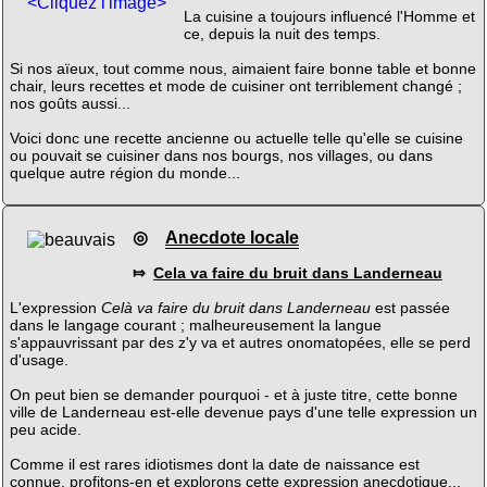
<Cliquez l'image>
La cuisine a toujours influencé l'Homme et
ce, depuis la nuit des temps.
Si nos aïeux, tout comme nous, aimaient faire bonne table et bonne
chair, leurs recettes et mode de cuisiner ont terriblement changé ;
nos goûts aussi...
Voici donc une recette ancienne ou actuelle telle qu'elle se cuisine
ou pouvait se cuisiner dans nos bourgs, nos villages, ou dans
quelque autre région du monde...
◎
Anecdote locale
⤇
Cela va faire du bruit dans Landerneau
L'expression
Celà va faire du bruit dans Landerneau
est passée
dans le langage courant ; malheureusement la langue
s'appauvrissant par des z'y va et autres onomatopées, elle se perd
d'usage.
On peut bien se demander pourquoi - et à juste titre, cette bonne
ville de Landerneau est-elle devenue pays d'une telle expression un
peu acide.
Comme il est rares idiotismes dont la date de naissance est
connue, profitons-en et explorons cette expression anecdotique...