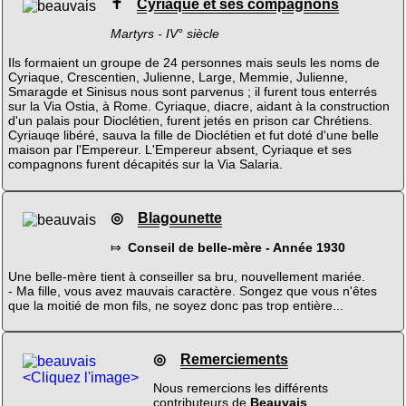
✝
Cyriaque et ses compagnons
Martyrs - IV° siècle
Ils formaient un groupe de 24 personnes mais seuls les noms de
Cyriaque, Crescentien, Julienne, Large, Memmie, Julienne,
Smaragde et Sinisus nous sont parvenus ; il furent tous enterrés
sur la Via Ostia, à Rome. Cyriaque, diacre, aidant à la construction
d'un palais pour Dioclétien, furent jetés en prison car Chrétiens.
Cyriauqe libéré, sauva la fille de Dioclétien et fut doté d'une belle
maison par l'Empereur. L'Empereur absent, Cyriaque et ses
compagnons furent décapités sur la Via Salaria.
◎
Blagounette
⤇
Conseil de belle-mère - Année 1930
Une belle-mère tient à conseiller sa bru, nouvellement mariée.
- Ma fille, vous avez mauvais caractère. Songez que vous n'êtes
que la moitié de mon fils, ne soyez donc pas trop entière...
◎
Remerciements
<Cliquez l'image>
Nous remercions les différents
contributeurs de
Beauvais
.