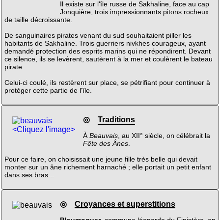
Il existe sur l'île russe de Sakhaline, face au cap
Jonquière, trois impressionnants pitons rocheux
de taille décroissante.
De sanguinaires pirates venant du sud souhaitaient piller les
habitants de Sakhaline. Trois guerriers nivkhes courageux, ayant
demandé protection des esprits marins qui ne répondirent. Devant
ce silence, ils se levèrent, sautèrent à la mer et coulèrent le bateau
pirate.
Celui-ci coulé, ils restèrent sur place, se pétrifiant pour continuer à
protéger cette partie de l'île.
◎
Traditions
<Cliquez l'image>
À
Beauvais
, au XII° siècle, on célébrait la
Fête des Ânes
.
Pour ce faire, on choisissait une jeune fille très belle qui devait
monter sur un âne richement harnaché ; elle portait un petit enfant
dans ses bras...
◎
Croyances et superstitions
Ploumoguer
, commune léonarde du Finistère, en