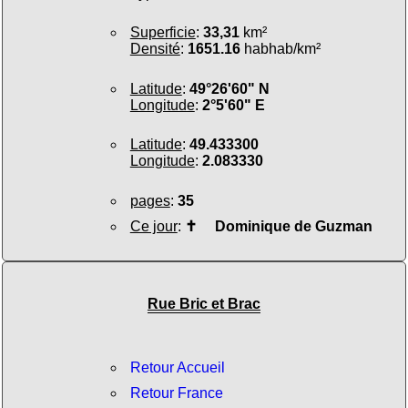
Superficie
:
33,31
km²
Densité
:
1651.16
habhab/km²
Latitude
:
49°26'60" N
Longitude
:
2°5'60" E
Latitude
:
49.433300
Longitude
:
2.083330
pages
:
35
Ce jour
:
✝
Dominique de Guzman
Rue Bric et Brac
Retour Accueil
Retour France