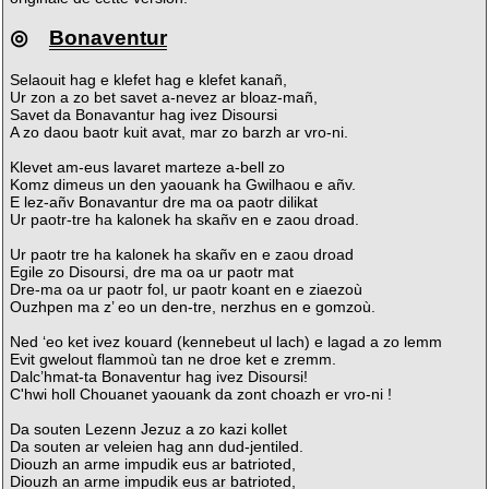
◎
Bonaventur
Selaouit hag e klefet hag e klefet kanañ,
Ur zon a zo bet savet a-nevez ar bloaz-mañ,
Savet da Bonavantur hag ivez Disoursi
A zo daou baotr kuit avat, mar zo barzh ar vro-ni.
Klevet am-eus lavaret marteze a-bell zo
Komz dimeus un den yaouank ha Gwilhaou e añv.
E lez-añv Bonavantur dre ma oa paotr dilikat
Ur paotr-tre ha kalonek ha skañv en e zaou droad.
Ur paotr tre ha kalonek ha skañv en e zaou droad
Egile zo Disoursi, dre ma oa ur paotr mat
Dre-ma oa ur paotr fol, ur paotr koant en e ziaezoù
Ouzhpen ma z’ eo un den-tre, nerzhus en e gomzoù.
Ned ‘eo ket ivez kouard (kennebeut ul lach) e lagad a zo lemm
Evit gwelout flammoù tan ne droe ket e zremm.
Dalc’hmat-ta Bonaventur hag ivez Disoursi!
C'hwi holl Chouanet yaouank da zont choazh er vro-ni !
Da souten Lezenn Jezuz a zo kazi kollet
Da souten ar veleien hag ann dud-jentiled.
Diouzh an arme impudik eus ar batrioted,
Diouzh an arme impudik eus ar batrioted,