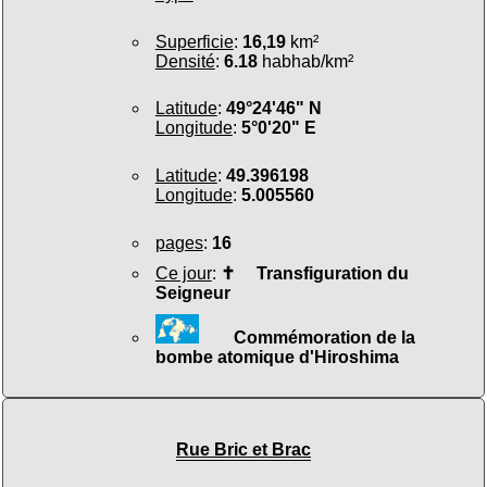
Superficie
:
16,19
km²
Densité
:
6.18
habhab/km²
Latitude
:
49°24'46" N
Longitude
:
5°0'20" E
Latitude
:
49.396198
Longitude
:
5.005560
pages
:
16
Ce jour
:
✝
Transfiguration du
Seigneur
Commémoration de la
bombe atomique d'Hiroshima
Rue Bric et Brac