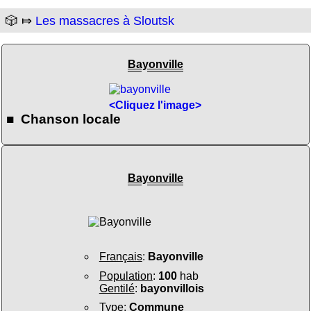
🎲 ⤇
Les massacres à Sloutsk
Bayonville
<Cliquez l'image>
■ Chanson locale
Bayonville
Français
:
Bayonville
Population
:
100
hab
Gentilé
:
bayonvillois
Type
:
Commune