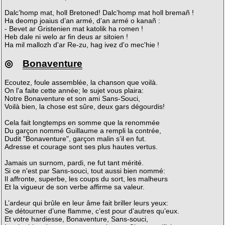
Dalc’homp mat, holl Bretoned! Dalc’homp mat holl bremañ !
Ha deomp joaius d’an armé, d’an armé o kanañ :
- Bevet ar Gristenien mat katolik ha romen !
Heb dale ni welo ar fin deus ar sitoien !
Ha mil mallozh d'ar Re-zu, hag ivez d'o mec'hie !
◎
Bonaventure
Ecoutez, foule assemblée, la chanson que voilà.
On l'a faite cette année; le sujet vous plaira:
Notre Bonaventure et son ami Sans-Souci,
Voilà bien, la chose est sûre, deux gars dégourdis!
Cela fait longtemps en somme que la renommée
Du garçon nommé Guillaume a rempli la contrée,
Dudit "Bonaventure", garçon malin s’il en fut.
Adresse et courage sont ses plus hautes vertus.
Jamais un surnom, pardi, ne fut tant mérité.
Si ce n'est par Sans-souci, tout aussi bien nommé:
Il affronte, superbe, les coups du sort, les malheurs
Et la vigueur de son verbe affirme sa valeur.
L’ardeur qui brûle en leur âme fait briller leurs yeux:
Se détourner d’une flamme, c’est pour d’autres qu’eux.
Et votre hardiesse, Bonaventure, Sans-souci,