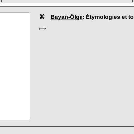
⌘
Bayan-Ölgii
: Étymologies et 
⟾