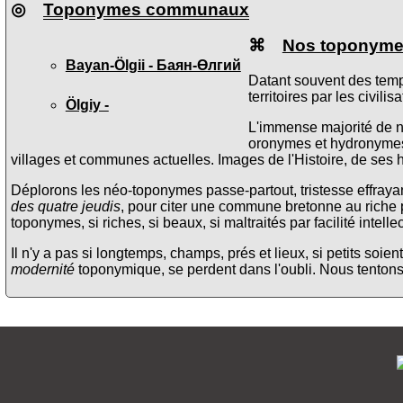
◎
Toponymes communaux
⌘
Nos toponym
Bayan-Ölgii - Баян-Өлгий
Datant souvent des temp
territoires par les civili
Ölgiy -
L'immense majorité de n
oronymes et hydronymes. 
villages et communes actuelles. Images de l'Histoire, de ses h
Déplorons les néo-toponymes passe-partout, tristesse effrayan
des quatre jeudis
, pour citer une commune bretonne au riche
toponymes, si riches, si beaux, si maltraités par facilité intellec
Il n'y a pas si longtemps, champs, prés et lieux, si petits soi
modernité
toponymique, se perdent dans l'oubli. Nous tentons 