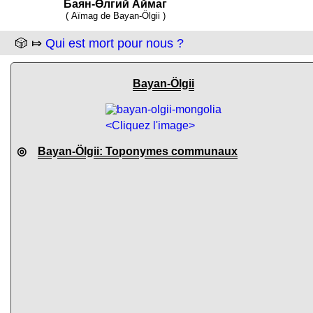
Баян-Өлгий Аймаг
( Aïmag de Bayan-Ölgii )
🎲 ⤇
Qui est mort pour nous ?
Bayan-Ölgii
<Cliquez l'image>
◎
Bayan-Ölgii: Toponymes communaux