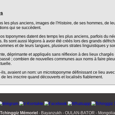
es
s les plus anciens, images de l'Histoire, de ses hommes, de leu
sations qui se succèdent.
os toponymes datent des temps les plus anciens, parfois du néo
Ils sont aussi légions à avoir été créés lors des grands défri
ommes et de leurs langues, plusieurs strates linguistiques y son
te, déprimante et appliqués sans réflexion à des lieux chargés 
 passé ; combien de nouvelles communes aux noms à faire pleur
tuelle.
ent-ils, avaient un nom: un microtoponyme définissant ce lieu ave
de les inscrire quand découverts et localisés fiablement.
Tchinggiz Mémoriel
- Bayanzukh - OULAN-BATOR - Mongolia