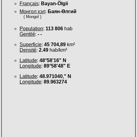
Français
:
Bayan-Ölgii
Монгол хэл
:
Баян-Өлгий
( Mongol )
Population
:
113 806
hab
Gentilé
:
- -
Superficie
:
45 704,89
km²
Densité
:
2.49
hab/km²
Latitude
:
48°58'16" N
Longitude
:
89°58'48" E
Latitude
:
48.971040," N
Longitude
:
89.963274