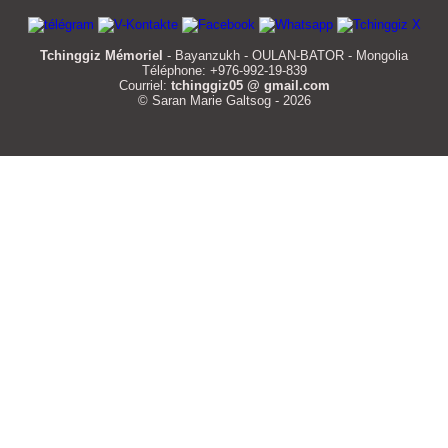
Tchinggiz Mémoriel
- Bayanzukh - OULAN-BATOR - Mongolia
Téléphone: +976-992-19-839
Courriel:
tchinggiz05 @ gmail.com
© Saran Marie Galtsog - 2026