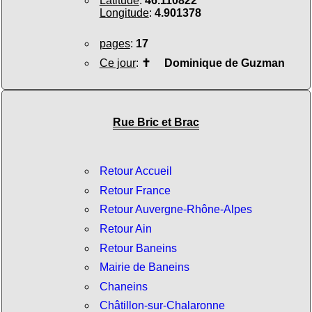
Latitude
:
46.110822
Longitude
:
4.901378
pages
:
17
Ce jour
:
✝
Dominique de Guzman
Rue Bric et Brac
Retour Accueil
Retour France
Retour Auvergne-Rhône-Alpes
Retour Ain
Retour Baneins
Mairie de Baneins
Chaneins
Châtillon-sur-Chalaronne