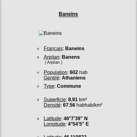
Baneins
Français
:
Baneins
Arpitan
:
Banens
( Arpitan )
Population
:
602
hab
Gentilé
:
Athaniens
Type
:
Commune
Superficie
:
8,91
km²
Densité
:
67.56
habhab/km²
Latitude
:
46°7'39" N
Longitude
:
4°54'5" E