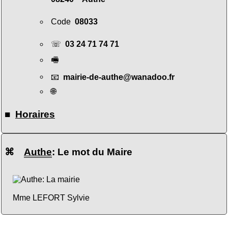
Code
08033
☏
03 24 71 74 71
🖷
📧
mairie-de-authe@wanadoo.fr
🌐
■
Horaires
⌘
Authe
: Le mot du Maire
Mme LEFORT Sylvie