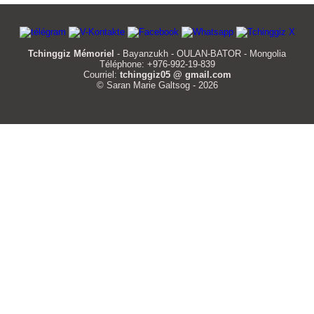
Tchinggiz Mémoriel
- Bayanzukh - OULAN-BATOR - Mongolia
Téléphone: +976-992-19-839
Courriel:
tchinggiz05 @ gmail.com
© Saran Marie Galtsog - 2026