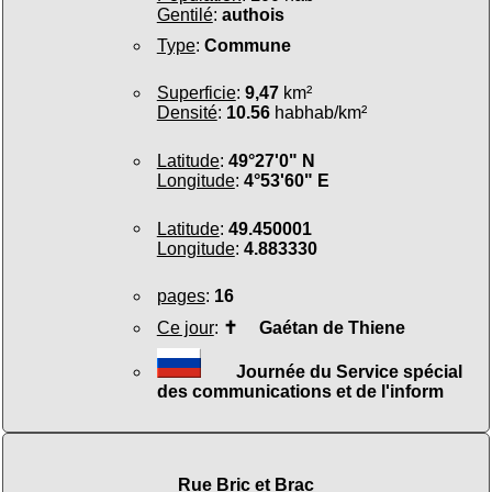
Gentilé
:
authois
Type
:
Commune
Superficie
:
9,47
km²
Densité
:
10.56
habhab/km²
Latitude
:
49°27'0" N
Longitude
:
4°53'60" E
Latitude
:
49.450001
Longitude
:
4.883330
pages
:
16
Ce jour
:
✝
Gaétan de Thiene
Journée du Service spécial
des communications et de l'inform
Rue Bric et Brac