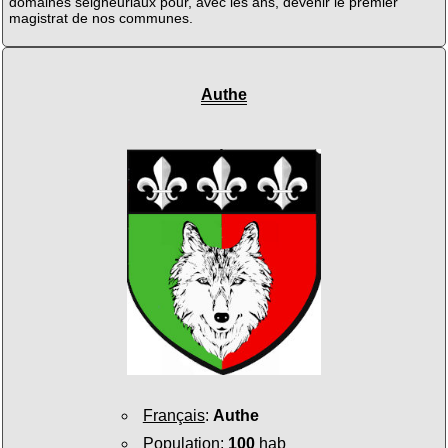
domaines seigneuriaux pour, avec les ans, devenir le premier
magistrat de nos communes.
Authe
Français
:
Authe
Population
:
100
hab