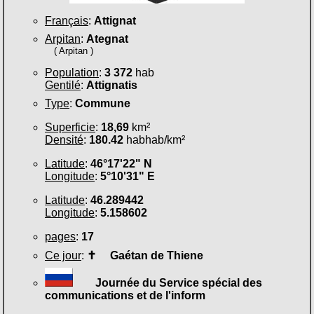
Français
:
Attignat
Arpitan
:
Ategnat
( Arpitan )
Population
:
3 372
hab
Gentilé
:
Attignatis
Type
:
Commune
Superficie
:
18,69
km²
Densité
:
180.42
habhab/km²
Latitude
:
46°17'22" N
Longitude
:
5°10'31" E
Latitude
:
46.289442
Longitude
:
5.158602
pages
:
17
Ce jour
:
✝
Gaétan de Thiene
Journée du Service spécial des
communications et de l'inform