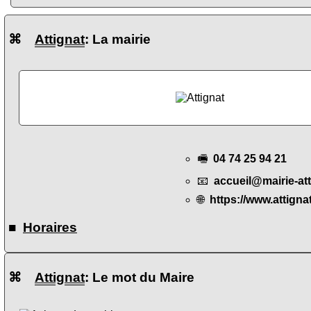
⌘
Attignat
: La mairie
🖷
04 74 25 94 21
📧
accueil@mairie-att
🌐
https://www.attignat
■
Horaires
⌘
Attignat
: Le mot du Maire