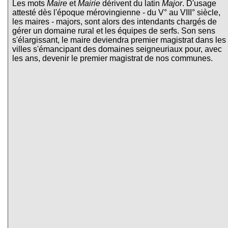
Les mots
Maire
et
Mairie
dérivent du latin
Major
. D'usage
attesté dès l'époque mérovingienne - du V° au VIII° siècle,
les maires - majors, sont alors des intendants chargés de
gérer un domaine rural et les équipes de serfs. Son sens
s'élargissant, le maire deviendra premier magistrat dans les
villes s'émancipant des domaines seigneuriaux pour, avec
les ans, devenir le premier magistrat de nos communes.