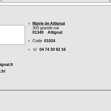
Mairie de Attignat
305 grande rue
01340 Attignat
Code
01024
☏
04 74 30 92 16
ignat.fr
.fr/