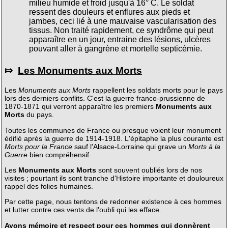
milieu humide et froid jusqu'à 16° C. Le soldat
ressent des douleurs et enflures aux pieds et
jambes, ceci lié à une mauvaise vascularisation des
tissus. Non traité rapidement, ce syndrôme qui peut
apparaître en un jour, entraine des lésions, ulcères
pouvant aller à gangrène et mortelle septicémie.
⤇
Les Monuments aux Morts
Les
Monuments aux Morts
rappellent les soldats morts pour le pays
lors des derniers conflits. C'est la guerre franco-prussienne de
1870-1871 qui verront apparaître les premiers
Monuments aux
Morts
du pays.
Toutes les communes de France ou presque voient leur monument
édifié après la guerre de 1914-1918. L'épitaphe la plus courante est
Morts pour la France
sauf l'Alsace-Lorraine qui grave un
Morts à la
Guerre
bien compréhensif.
Les
Monuments aux Morts
sont souvent oubliés lors de nos
visites ; pourtant ils sont tranche d'Histoire importante et douloureux
rappel des folies humaines.
Par cette page, nous tentons de redonner existence à ces hommes
et lutter contre ces vents de l'oubli qui les efface.
Ayons mémoire et respect pour ces hommes qui donnèrent