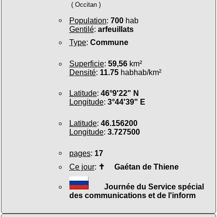
( Occitan )
Population
:
700
hab
Gentilé
:
arfeuillats
Type
:
Commune
Superficie
:
59,56
km²
Densité
:
11.75
habhab/km²
Latitude
:
46°9'22" N
Longitude
:
3°44'39" E
Latitude
:
46.156200
Longitude
:
3.727500
pages
:
17
Ce jour
:
✝
Gaétan de Thiene
Journée du Service spécial
des communications et de l'inform