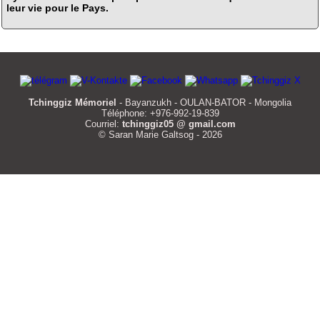
leur vie pour le Pays.
Tchinggiz Mémoriel
- Bayanzukh - OULAN-BATOR - Mongolia
Téléphone: +976-992-19-839
Courriel:
tchinggiz05 @ gmail.com
© Saran Marie Galtsog - 2026