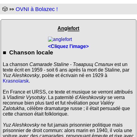
🎲 ⤇
OVNI à Bolazec !
Anglefort
<Cliquez l'image>
■ Chanson locale
La chanson
Camarade Staline
-
Товарищ Сталин
est un
texte écrit en 1959 - soit 6 ans après la mort de Staline, par
Yuz Aleshkovsky
, poète et écrivain né en 1929 à
Krasnoïarsk
.
En France et URSS, ce texte et musique se verront attribués
à
Vladimir Vysotsky
. La paternité d'
Aleshkovsky
se verra
reconnue bien plus tard et fut révélation pour
Valéry
Zalotukha
, célèbre dramaturge russe ; il était persuadé que
cette chanson était folklorique.
Yuz Aleshkovsky
ne fut jamais prisonnier politique mais
prisonnier de droit commun: alors marin en 1940, il vola une
voiture avec des camarades, provoquant émeute et rixe avec