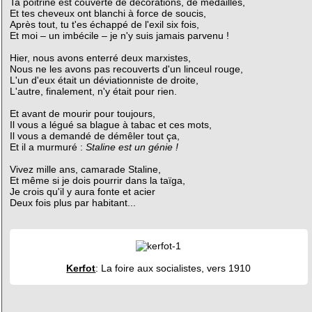
Ta poitrine est couverte de décorations, de médailles,
Et tes cheveux ont blanchi à force de soucis,
Après tout, tu t'es échappé de l'exil six fois,
Et moi – un imbécile – je n'y suis jamais parvenu !
Hier, nous avons enterré deux marxistes,
Nous ne les avons pas recouverts d'un linceul rouge,
L'un d'eux était un déviationniste de droite,
L'autre, finalement, n'y était pour rien.
Et avant de mourir pour toujours,
Il vous a légué sa blague à tabac et ces mots,
Il vous a demandé de démêler tout ça,
Et il a murmuré :
Staline est un génie !
Vivez mille ans, camarade Staline,
Et même si je dois pourrir dans la taïga,
Je crois qu'il y aura fonte et acier
Deux fois plus par habitant...
Kerfot
: La foire aux socialistes, vers 1910