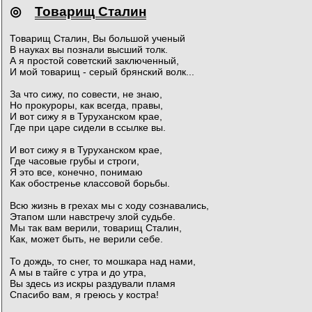
◎
Товарищ Сталин
Товарищ Сталин, Вы большой ученый
В науках вы познали высший толк.
А я простой советский заключенный,
И мой товарищ - серый брянский волк...
За что сижу, по совести, не знаю,
Но прокуроры, как всегда, правы,
И вот сижу я в Туруханском крае,
Где при царе сидели в ссылке вы.
И вот сижу я в Туруханском крае,
Где часовые грубы и строги,
Я это все, конечно, понимаю
Как обостренье классовой борьбы.
Всю жизнь в грехах мы с ходу сознавались,
Этапом шли навстречу злой судьбе.
Мы так вам верили, товарищ Сталин,
Как, может быть, не верили себе.
То дождь, то снег, то мошкара над нами,
А мы в тайге с утра и до утра,
Вы здесь из искры раздували пламя
Спасибо вам, я греюсь у костра!