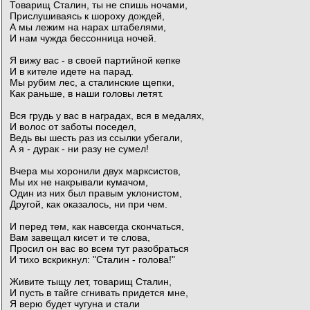
Товарищ Сталин, ты не спишь ночами,
Прислушиваясь к шороху дождей,
А мы лежим на нарах штабелями,
И нам чужда бессонница ночей.
Я вижу вас - в своей партийной кепке
И в кителе идете на парад.
Мы рубим лес, а сталинские щепки,
Как раньше, в наши головы летят.
Вся грудь у вас в наградах, вся в медалях,
И волос от заботы поседел,
Ведь вы шесть раз из ссылки убегали,
А я - дурак - ни разу не сумел!
Вчера мы хоронили двух марксистов,
Мы их не накрывали кумачом,
Один из них был правым уклонистом,
Другой, как оказалось, ни при чем.
И перед тем, как навсегда скончаться,
Вам завещал кисет и те слова,
Просил он вас во всем тут разобраться
И тихо вскрикнул: "Сталин - голова!"
Живите тыщу лет, товарищ Сталин,
И пусть в тайге сгнивать придется мне,
Я верю будет чугуна и стали