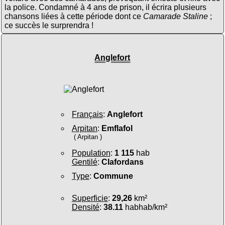
la police. Condamné à 4 ans de prison, il écrira plusieurs
chansons liées à cette période dont ce
Camarade Staline
;
ce succès le surprendra !
Anglefort
Français
:
Anglefort
Arpitan
:
Emflafol
( Arpitan )
Population
:
1 115
hab
Gentilé
:
Clafordans
Type
:
Commune
Superficie
:
29,26
km²
Densité
:
38.11
habhab/km²