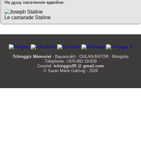
На душу населения вдвойне.
Le camarade Staline
Tchinggiz Mémoriel
- Bayanzukh - OULAN-BATOR - Mongolia
Téléphone: +976-992-19-839
Courriel:
tchinggiz05 @ gmail.com
© Saran Marie Galtsog - 2026