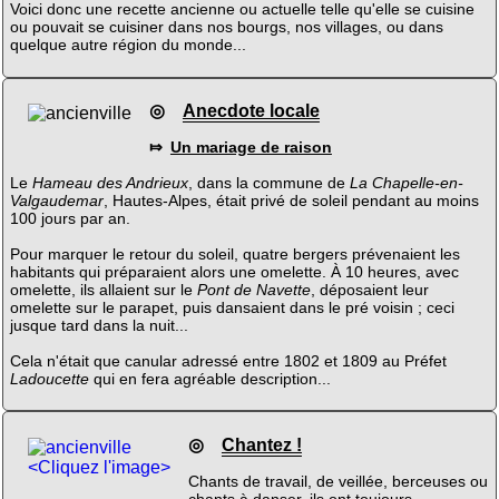
Voici donc une recette ancienne ou actuelle telle qu'elle se cuisine
ou pouvait se cuisiner dans nos bourgs, nos villages, ou dans
quelque autre région du monde...
◎
Anecdote locale
⤇
Un mariage de raison
Le
Hameau des Andrieux
, dans la commune de
La Chapelle-en-
Valgaudemar
, Hautes-Alpes, était privé de soleil pendant au moins
100 jours par an.
Pour marquer le retour du soleil, quatre bergers prévenaient les
habitants qui préparaient alors une omelette. À 10 heures, avec
omelette, ils allaient sur le
Pont de Navette
, déposaient leur
omelette sur le parapet, puis dansaient dans le pré voisin ; ceci
jusque tard dans la nuit...
Cela n'était que canular adressé entre 1802 et 1809 au Préfet
Ladoucette
qui en fera agréable description...
◎
Chantez !
<Cliquez l'image>
Chants de travail, de veillée, berceuses ou
chants à danser, ils ont toujours