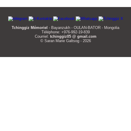
Tchinggiz Mémoriel
- Bayanzukh - OULAN-BATOR - Mongolia
Téléphone: +976-992-19-839
Courriel:
tchinggiz05 @ gmail.com
© Saran Marie Galtsog - 2026