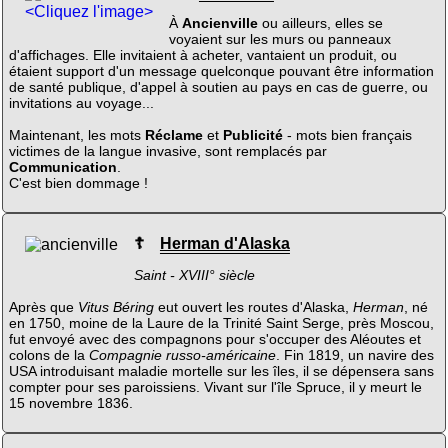
<Cliquez l'image>
À
Ancienville
ou ailleurs, elles se
voyaient sur les murs ou panneaux
d'affichages. Elle invitaient à acheter, vantaient un produit, ou
étaient support d'un message quelconque pouvant être information
de santé publique, d'appel à soutien au pays en cas de guerre, ou
invitations au voyage...
Maintenant, les mots
Réclame
et
Publicité
- mots bien français
victimes de la langue invasive, sont remplacés par
Communication
.
C'est bien dommage !
☦
Herman d'Alaska
Saint - XVIII° siècle
Après que
Vitus Béring
eut ouvert les routes d'Alaska,
Herman
, né
en 1750, moine de la Laure de la Trinité Saint Serge, près Moscou,
fut envoyé avec des compagnons pour s'occuper des Aléoutes et
colons de la
Compagnie russo-américaine
. Fin 1819, un navire des
USA introduisant maladie mortelle sur les îles, il se dépensera sans
compter pour ses paroissiens. Vivant sur l'île Spruce, il y meurt le
15 novembre 1836.