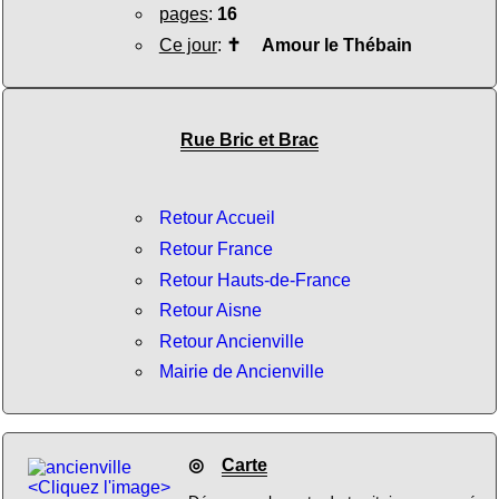
pages
:
16
Ce jour
:
✝
Amour le Thébain
Rue Bric et Brac
Retour Accueil
Retour France
Retour Hauts-de-France
Retour Aisne
Retour Ancienville
Mairie de Ancienville
◎
Carte
<Cliquez l'image>