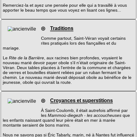
Remerciez-la et ayez une pensée pour elle qui a travaillé à vous
apporter le beau temps que vous voyez en lisant ces lignes...
◎
Traditions
Comme partout, Saint-Véran voyait certains
rites pratiqués lors des fiançailles et du
mariage.
Le
Rite de la Barrière
, aux racines bien profondes, voyaient le
nouveau marié devoir payer obole s'il n'était originaire de Saint-
Véran. Deux tables placées à l'entrée de la commune et chargées
de verres et bouteilles étaient reliées par un ruban fermant le
chemin. Le nouveau marié devait déposait obole au bénéfice de le
jeunesse, obole qui ouvrait la route.
◎
Croyances et superstitions
À Saint-Coulomb, il était autrefois affirmé par
les
Mammoù-diegezh - les accoucheuses
que
les enfants naissant quand leur père était en mer à marée
montante seraient de bons marins.
Nous ne savons pas si Éric Tabarly, marin, né à Nantes fut influencé