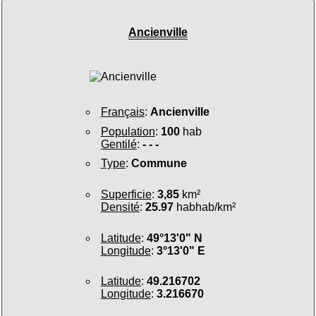
Ancienville
Français
:
Ancienville
Population
:
100
hab
Gentilé
:
- - -
Type
:
Commune
Superficie
:
3,85
km²
Densité
:
25.97
habhab/km²
Latitude
:
49°13'0" N
Longitude
:
3°13'0" E
Latitude
:
49.216702
Longitude
:
3.216670