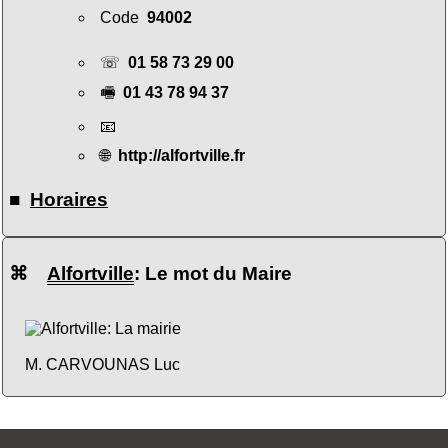
Code
94002
☏
01 58 73 29 00
🖷
01 43 78 94 37
📧
🌐
http://alfortville.fr
■
Horaires
⌘
Alfortville
: Le mot du Maire
M. CARVOUNAS Luc