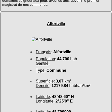
domaines seigneuriaux pour, avec les ans, devenir le premier
magistrat de nos communes.
Alfortville
Français
:
Alfortville
Population
:
44 700
hab
Gentilé
:
Type
:
Commune
Superficie
:
3,67
km²
Densité
:
12179.84
habhab/km²
Latitude
:
48°48'60" N
Longitude
:
2°25'0" E
Latitude
:
48.799999