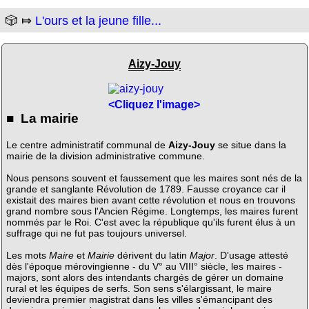
🎲 ⤇
L'ours et la jeune fille...
Aizy-Jouy
<Cliquez l'image>
■ La mairie
Le centre administratif communal de
Aizy-Jouy
se situe dans la
mairie de la division administrative commune.
Nous pensons souvent et faussement que les maires sont nés de la
grande et sanglante Révolution de 1789. Fausse croyance car il
existait des maires bien avant cette révolution et nous en trouvons
grand nombre sous l'Ancien Régime. Longtemps, les maires furent
nommés par le Roi. C'est avec la république qu'ils furent élus à un
suffrage qui ne fut pas toujours universel.
Les mots
Maire
et
Mairie
dérivent du latin
Major
. D'usage attesté
dès l'époque mérovingienne - du V° au VIII° siècle, les maires -
majors, sont alors des intendants chargés de gérer un domaine
rural et les équipes de serfs. Son sens s'élargissant, le maire
deviendra premier magistrat dans les villes s'émancipant des