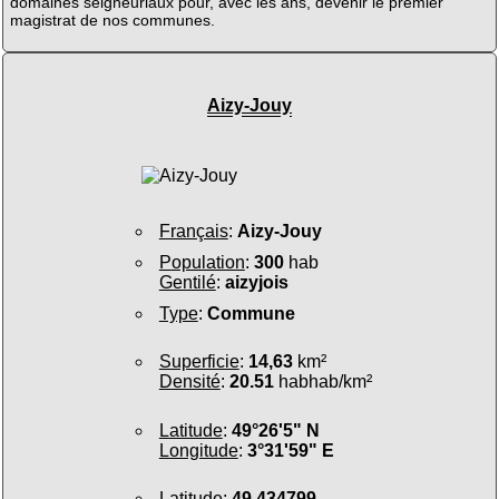
domaines seigneuriaux pour, avec les ans, devenir le premier
magistrat de nos communes.
Aizy-Jouy
Français
:
Aizy-Jouy
Population
:
300
hab
Gentilé
:
aizyjois
Type
:
Commune
Superficie
:
14,63
km²
Densité
:
20.51
habhab/km²
Latitude
:
49°26'5" N
Longitude
:
3°31'59" E
Latitude
:
49.434799