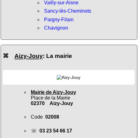
Vailly-sur-Aisne
Sancy-lès-Cheminots
Pargny-Filain
Chavignon
⌘
Aizy-Jouy
: La mairie
Mairie de Aizy-Jouy
Place de la Mairie
02370 Aizy-Jouy
Code
02008
☏
03 23 54 66 17