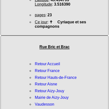
Longitude
:
3.516390
pages
:
23
Ce jour
:
✝
Cyriaque et ses
compagnons
Rue Bric et Brac
Retour Accueil
Retour France
Retour Hauts-de-France
Retour Aisne
Retour Aizy-Jouy
Mairie de Aizy-Jouy
Vaudesson