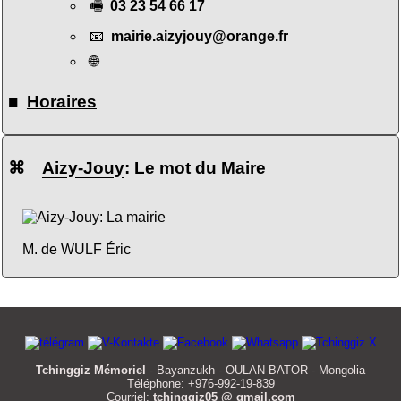
🖷
03 23 54 66 17
📧
mairie.aizyjouy@orange.fr
🌐
■
Horaires
⌘
Aizy-Jouy
: Le mot du Maire
M. de WULF Éric
Tchinggiz Mémoriel
- Bayanzukh - OULAN-BATOR - Mongolia
Téléphone: +976-992-19-839
Courriel:
tchinggiz05 @ gmail.com