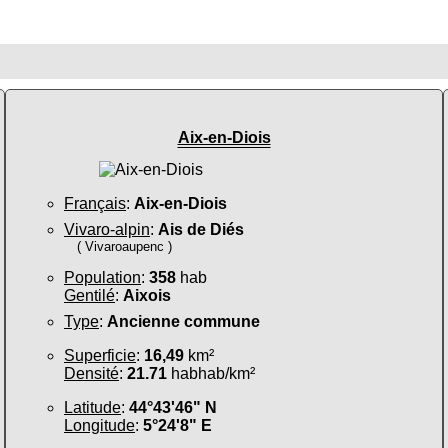
Aix-en-Diois
Français
:
Aix-en-Diois
Vivaro-alpin
:
Ais de Diés
( Vivaroaupenc )
Population
:
358
hab
Gentilé
:
Aixois
Type
:
Ancienne commune
Superficie
:
16,49
km²
Densité
:
21.71
habhab/km²
Latitude
:
44°43'46" N
Longitude
:
5°24'8" E