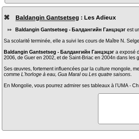
⌘
Baldangin Gantsetseg
: Les Adieux
⤇
Baldangin Gantsetseg -
Балдангийн Ганцэцэг
est un
Sa scolarité terminée, elle a suivi les cours de Maître N. Se
Baldangin Gantsetseg -
Балдангийн Ганцэцэг
a exposé da
2006, de Guer en 2002, et de Saint-Briac en 2004n dans les ga
Ses œuvres, fortement influencées par la culture mongole, me
comme
L'horloge à eau, Gua Maral
ou
Les quatre saisons
.
En Mongolie, vous pourrez admirer ses tableaux à l'UMA - Ch