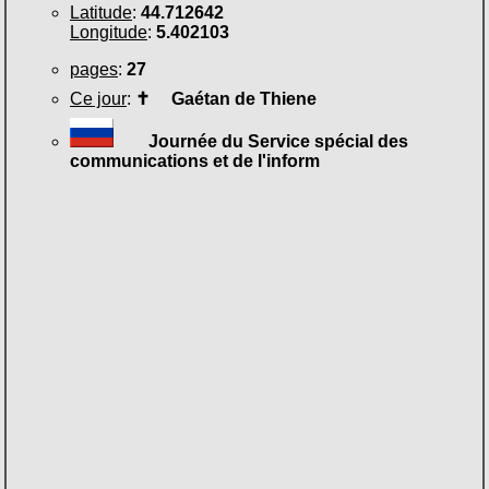
Latitude
:
44.712642
Longitude
:
5.402103
pages
:
27
Ce jour
:
✝
Gaétan de Thiene
Journée du Service spécial des
communications et de l'inform