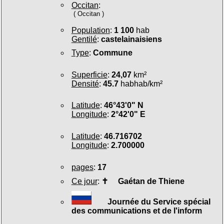
Occitan
:
( Occitan )
Population
:
1 100
hab
Gentilé
:
castelainaisiens
Type
:
Commune
Superficie
:
24,07
km²
Densité
:
45.7
habhab/km²
Latitude
:
46°43'0" N
Longitude
:
2°42'0" E
Latitude
:
46.716702
Longitude
:
2.700000
pages
:
17
Ce jour
:
✝
Gaétan de Thiene
Journée du Service spécial
des communications et de l'inform