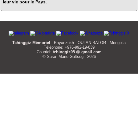
leur vie pour le Pays.
Tchinggiz Mémoriel
- Bayanzukh - OULAN-BATOR - Mongolia
Téléphone: +976-992-19-839
Courriel:
tchinggiz05 @ gmail.com
© Saran Marie Galtsog - 2026