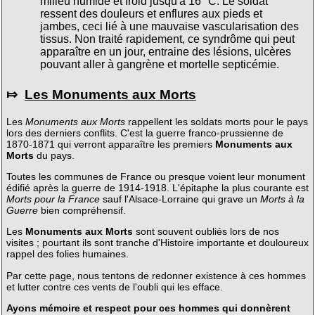
milieu humide et froid jusqu'à 16° C. Le soldat
ressent des douleurs et enflures aux pieds et
jambes, ceci lié à une mauvaise vascularisation des
tissus. Non traité rapidement, ce syndrôme qui peut
apparaître en un jour, entraine des lésions, ulcères
pouvant aller à gangrène et mortelle septicémie.
⤇
Les Monuments aux Morts
Les
Monuments aux Morts
rappellent les soldats morts pour le pays
lors des derniers conflits. C'est la guerre franco-prussienne de
1870-1871 qui verront apparaître les premiers
Monuments aux
Morts
du pays.
Toutes les communes de France ou presque voient leur monument
édifié après la guerre de 1914-1918. L'épitaphe la plus courante est
Morts pour la France
sauf l'Alsace-Lorraine qui grave un
Morts à la
Guerre
bien compréhensif.
Les
Monuments aux Morts
sont souvent oubliés lors de nos
visites ; pourtant ils sont tranche d'Histoire importante et douloureux
rappel des folies humaines.
Par cette page, nous tentons de redonner existence à ces hommes
et lutter contre ces vents de l'oubli qui les efface.
Ayons mémoire et respect pour ces hommes qui donnèrent