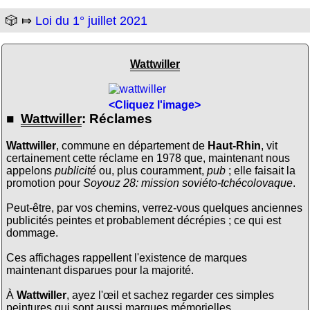
🎲 ⤇
Loi du 1° juillet 2021
Wattwiller
<Cliquez l'image>
■
Wattwiller
: Réclames
Wattwiller
, commune en département de
Haut-Rhin
, vit
certainement cette réclame en 1978 que, maintenant nous
appelons
publicité
ou, plus couramment,
pub
; elle faisait la
promotion pour
Soyouz 28: mission soviéto-tchécolovaque
.
Peut-être, par vos chemins, verrez-vous quelques anciennes
publicités peintes et probablement décrépies ; ce qui est
dommage.
Ces affichages rappellent l'existence de marques
maintenant disparues pour la majorité.
À
Wattwiller
, ayez l'œil et sachez regarder ces simples
peintures qui sont aussi marques mémorielles.