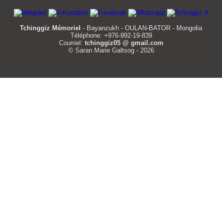
Tchinggiz Mémoriel
- Bayanzukh - OULAN-BATOR - Mongolia
Téléphone: +976-992-19-839
Courriel:
tchinggiz05 @ gmail.com
© Saran Marie Galtsog - 2026