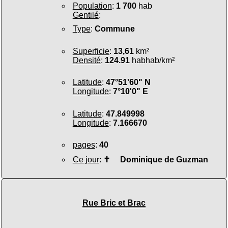
Population
:
1 700
hab
Gentilé
:
Type
:
Commune
Superficie
:
13,61
km²
Densité
:
124.91
habhab/km²
Latitude
:
47°51'60" N
Longitude
:
7°10'0" E
Latitude
:
47.849998
Longitude
:
7.166670
pages
:
40
Ce jour
:
✝
Dominique de Guzman
Rue Bric et Brac