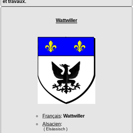
et travaux.
Wattwiller
Français
:
Wattwiller
Alsacien
:
( Elsässisch )