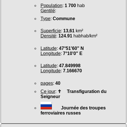
Population
:
1 700
hab
Gentilé
:
Type
:
Commune
Superficie
:
13,61
km²
Densité
:
124.91
habhab/km²
Latitude
:
47°51'60" N
Longitude
:
7°10'0" E
Latitude
:
47.849998
Longitude
:
7.166670
pages
:
40
Ce jour
:
✝
Transfiguration du
Seigneur
Journée des troupes
ferroviaires russes