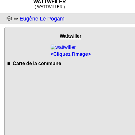
WATTWEILER
( WATTWILLER )
🎲 ⤇
Eugène Le Pogam
Wattwiller
<Cliquez l'image>
■ Carte de la commune