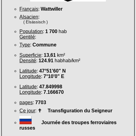
Français
:
Wattwiller
Alsacien
:
( Elsässisch )
Population
:
1 700
hab
Gentilé
:
Type
:
Commune
Superficie
:
13,61
km²
Densité
:
124.91
habhab/km²
Latitude
:
47°51'60" N
Longitude
:
7°10'0" E
Latitude
:
47.849998
Longitude
:
7.166670
pages
:
7703
Ce jour
:
✝
Transfiguration du Seigneur
Journée des troupes ferroviaires
russes