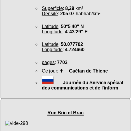
Superficie
:
8,29
km²
Densité
:
205.07
habhab/km²
Latitude
:
50°5'40" N
Longitude
:
4°43'29" E
Latitude
:
50.077702
Longitude
:
4.724660
pages
:
7703
Ce jour
:
✝
Gaétan de Thiene
Journée du Service spécial
des communications et de l'inform
Rue Bric et Brac