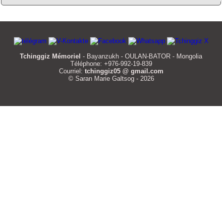
Tchinggiz Mémoriel
- Bayanzukh - OULAN-BATOR - Mongolia
Téléphone: +976-992-19-839
Courriel:
tchinggiz05 @ gmail.com
© Saran Marie Galtsog - 2026