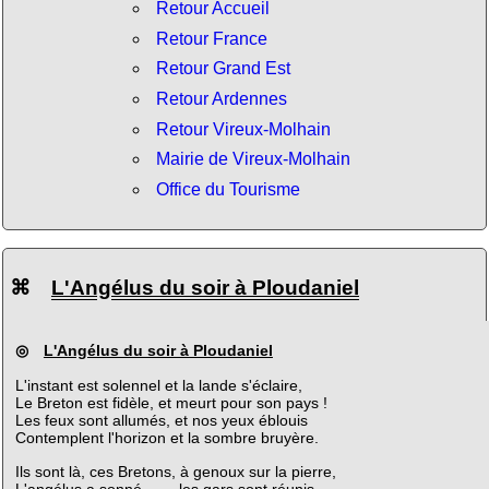
Retour Accueil
Retour France
Retour Grand Est
Retour Ardennes
Retour Vireux-Molhain
Mairie de Vireux-Molhain
Office du Tourisme
⌘
L'Angélus du soir à Ploudaniel
◎
L'Angélus du soir à Ploudaniel
L'instant est solennel et la lande s'éclaire,
Le Breton est fidèle, et meurt pour son pays !
Les feux sont allumés, et nos yeux éblouis
Contemplent l'horizon et la sombre bruyère.
Ils sont là, ces Bretons, à genoux sur la pierre,
L'angélus a sonné... — les gars sont réunis,