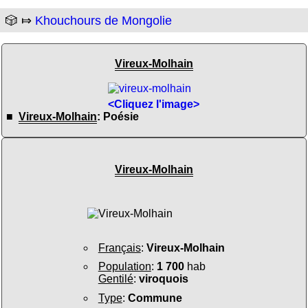
🎲 ⤇
Khouchours de Mongolie
Vireux-Molhain
<Cliquez l'image>
■
Vireux-Molhain
: Poésie
Vireux-Molhain
Français
:
Vireux-Molhain
Population
:
1 700
hab
Gentilé
:
viroquois
Type
:
Commune