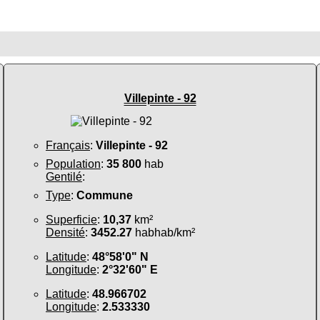
Villepinte - 92
Français
:
Villepinte - 92
Population
:
35 800
hab
Gentilé
:
Type
:
Commune
Superficie
:
10,37
km²
Densité
:
3452.27
habhab/km²
Latitude
:
48°58'0" N
Longitude
:
2°32'60" E
Latitude
:
48.966702
Longitude
:
2.533330