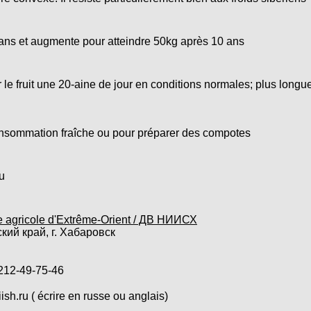
ans et augmente pour atteindre 50kg après 10 ans
le fruit une 20-aine de jour en conditions normales; plus longu
nsommation fraîche ou pour préparer des compotes
u
he agricole d'Extrême-Orient / ДВ НИИСХ
 край, г. Хабаровск
12-49-75-46
h.ru ( écrire en russe ou anglais)