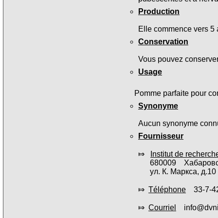
Production
Elle commence vers 5 
Conservation
Vous pouvez conserver 
Usage
Pomme parfaite pour co
Synonyme
Aucun synonyme conn
Fournisseur
⤇
Institut de recherc
680009 Хабаровский
ул. К. Маркса, д.10
⤇
Téléphone
33-7-42
⤇
Courriel
info@dvniis