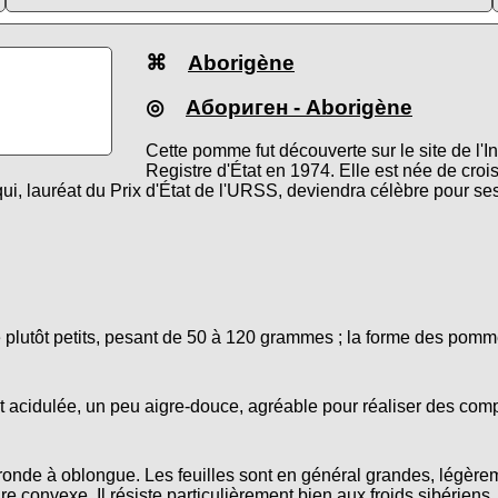
⌘
Aborigène
◎
Абориген
- Aborigène
Cette pomme fut découverte sur le site de l'I
Registre d'État en 1974. Elle est née de cro
qui, lauréat du Prix d'État de l'URSS, deviendra célèbre pour se
e plutôt petits, pesant de 50 à 120 grammes ; la forme des pom
t acidulée, un peu aigre-douce, agréable pour réaliser des comp
ronde à oblongue. Les feuilles sont en général grandes, légèrem
e convexe. Il résiste particulièrement bien aux froids sibériens