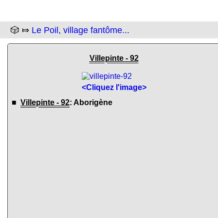
🎲 ⤇
Le Poil, village fantôme...
Villepinte - 92
<Cliquez l'image>
■
Villepinte - 92
: Aborigène