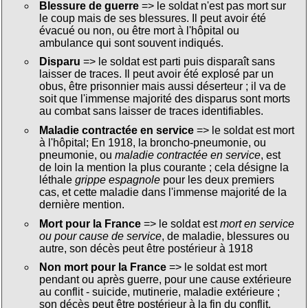
Blessure de guerre
=> le soldat n'est pas mort sur
le coup mais de ses blessures. Il peut avoir été
évacué ou non, ou être mort à l'hôpital ou
ambulance qui sont souvent indiqués.
Disparu
=> le soldat est parti puis disparaît sans
laisser de traces. Il peut avoir été explosé par un
obus, être prisonnier mais aussi déserteur ; il va de
soit que l'immense majorité des disparus sont morts
au combat sans laisser de traces identifiables.
Maladie contractée en service
=> le soldat est mort
à l'hôpital; En 1918, la broncho-pneumonie, ou
pneumonie, ou
maladie contractée en service
, est
de loin la mention la plus courante ; cela désigne la
léthale
grippe espagnole
pour les deux premiers
cas, et cette maladie dans l'immense majorité de la
dernière mention.
Mort pour la France
=> le soldat est
mort en service
ou pour cause de service
, de maladie, blessures ou
autre, son décès peut être postérieur à 1918
Non mort pour la France
=> le soldat est mort
pendant ou après guerre, pour une cause extérieure
au conflit - suicide, mutinerie, maladie extérieure ;
son décès peut être postérieur à la fin du conflit.