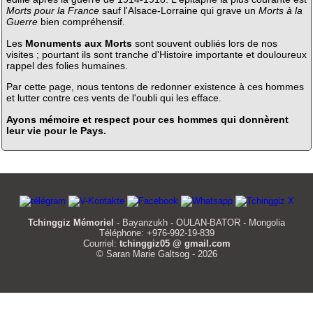
Morts pour la France
sauf l'Alsace-Lorraine qui grave un
Morts à la
Guerre
bien compréhensif.
Les
Monuments aux Morts
sont souvent oubliés lors de nos
visites ; pourtant ils sont tranche d'Histoire importante et douloureux
rappel des folies humaines.
Par cette page, nous tentons de redonner existence à ces hommes
et lutter contre ces vents de l'oubli qui les efface.
Ayons mémoire et respect pour ces hommes qui donnèrent
leur vie pour le Pays.
Tchinggiz Mémoriel
- Bayanzukh - OULAN-BATOR - Mongolia
Téléphone: +976-992-19-839
Courriel:
tchinggiz05 @ gmail.com
© Saran Marie Galtsog - 2026