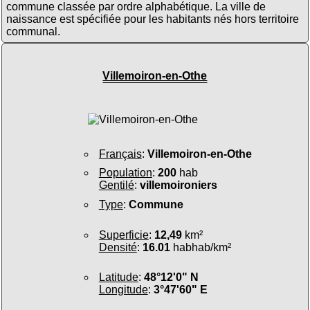
commune classée par ordre alphabétique. La ville de
naissance est spécifiée pour les habitants nés hors territoire
communal.
Villemoiron-en-Othe
Français
:
Villemoiron-en-Othe
Population
:
200
hab
Gentilé
:
villemoironiers
Type
:
Commune
Superficie
:
12,49
km²
Densité
:
16.01
habhab/km²
Latitude
:
48°12'0" N
Longitude
:
3°47'60" E