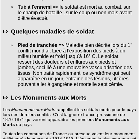
Tué à l'ennemi
=> le soldat est mort au combat, sur
le champ de bataille ; sur le coup ou non mais avant
d'être évacué.
⤇
Quelques maladies de soldat
Pied de tranchée
=> Maladie bien décrite lors du 1°
conflit mondial. Liée à l'exposition des pieds à un
milieu humide et froid jusqu'à 16° C. Le soldat
ressent des douleurs et enflures aux pieds et
jambes, ceci lié à une mauvaise vascularisation des
tissus. Non traité rapidement, ce syndrôme qui peut
apparaître en un jour, entraine des lésions, ulcères
pouvant aller à gangrène et mortelle septicémie.
⤇
Les Monuments aux Morts
Les
Monuments aux Morts
rappellent les soldats morts pour le pays
lors des derniers conflits. C'est la guerre franco-prussienne de
1870-1871 qui verront apparaître les premiers
Monuments aux
Morts
du pays.
Toutes les communes de France ou presque voient leur monument
édifié après la guerre de 1914-1918. L'épitaphe la plus courante est