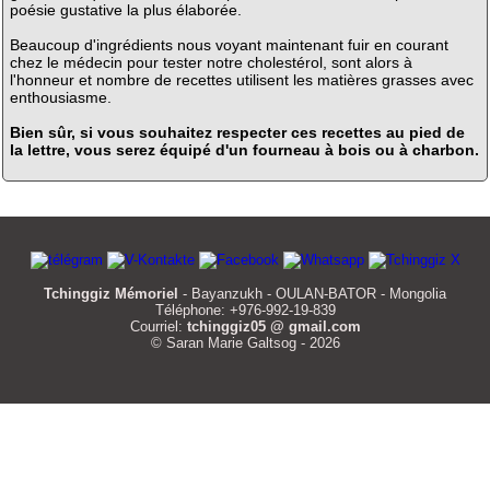
poésie gustative la plus élaborée.
Beaucoup d'ingrédients nous voyant maintenant fuir en courant
chez le médecin pour tester notre cholestérol, sont alors à
l'honneur et nombre de recettes utilisent les matières grasses avec
enthousiasme.
Bien sûr, si vous souhaitez respecter ces recettes au pied de
la lettre, vous serez équipé d'un fourneau à bois ou à charbon.
Tchinggiz Mémoriel
- Bayanzukh - OULAN-BATOR - Mongolia
Téléphone: +976-992-19-839
Courriel:
tchinggiz05 @ gmail.com
© Saran Marie Galtsog - 2026