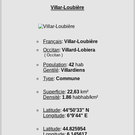
Villar-Loubière
Français
:
Villar-Loubière
Occitan
:
Villard-Lobiera
( Occitan )
Population
:
42
hab
Gentilé
:
Villardiens
Type
:
Commune
Superficie
:
22,63
km²
Densité
:
1.86
habhab/km²
Latitude
:
44°50'33" N
Longitude
:
6°9'44" E
Latitude
:
44.825954
Longitude
:
6.145617