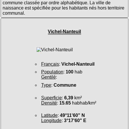
commune classée par ordre alphabétique. La ville de
naissance est spécifiée pour les habitants nés hors territoire
communal.
Vichel-Nanteuil
Français
:
Vichel-Nanteuil
Population
:
100
hab
Gentilé
:
Type
:
Commune
Superficie
:
6,39
km²
Densité
:
15.65
habhab/km²
Latitude
:
49°11'60" N
Longitude
:
3°17'60" E