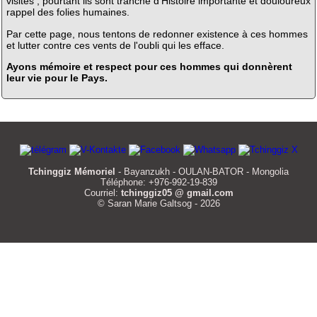
visites ; pourtant ils sont tranche d'Histoire importante et douloureux
rappel des folies humaines.
Par cette page, nous tentons de redonner existence à ces hommes
et lutter contre ces vents de l'oubli qui les efface.
Ayons mémoire et respect pour ces hommes qui donnèrent
leur vie pour le Pays.
Tchinggiz Mémoriel
- Bayanzukh - OULAN-BATOR - Mongolia
Téléphone: +976-992-19-839
Courriel:
tchinggiz05 @ gmail.com
© Saran Marie Galtsog - 2026