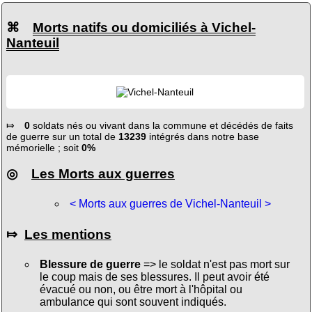
⌘
Morts natifs ou domiciliés à Vichel-
Nanteuil
⤇
0
soldats nés ou vivant dans la commune et décédés de faits
de guerre sur un total de
13239
intégrés dans notre base
mémorielle ; soit
0%
◎
Les Morts aux guerres
< Morts aux guerres de Vichel-Nanteuil >
⤇
Les mentions
Blessure de guerre
=> le soldat n'est pas mort sur
le coup mais de ses blessures. Il peut avoir été
évacué ou non, ou être mort à l'hôpital ou
ambulance qui sont souvent indiqués.