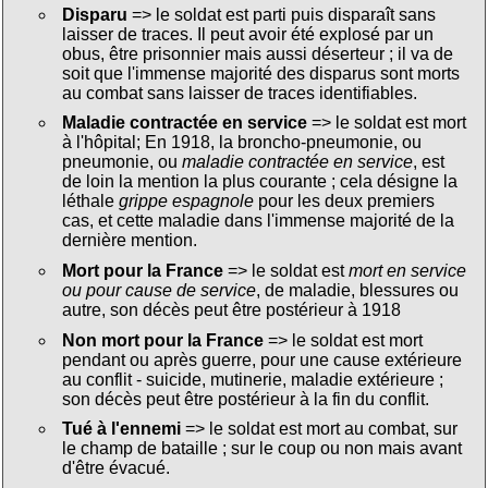
Disparu
=> le soldat est parti puis disparaît sans
laisser de traces. Il peut avoir été explosé par un
obus, être prisonnier mais aussi déserteur ; il va de
soit que l'immense majorité des disparus sont morts
au combat sans laisser de traces identifiables.
Maladie contractée en service
=> le soldat est mort
à l'hôpital; En 1918, la broncho-pneumonie, ou
pneumonie, ou
maladie contractée en service
, est
de loin la mention la plus courante ; cela désigne la
léthale
grippe espagnole
pour les deux premiers
cas, et cette maladie dans l'immense majorité de la
dernière mention.
Mort pour la France
=> le soldat est
mort en service
ou pour cause de service
, de maladie, blessures ou
autre, son décès peut être postérieur à 1918
Non mort pour la France
=> le soldat est mort
pendant ou après guerre, pour une cause extérieure
au conflit - suicide, mutinerie, maladie extérieure ;
son décès peut être postérieur à la fin du conflit.
Tué à l'ennemi
=> le soldat est mort au combat, sur
le champ de bataille ; sur le coup ou non mais avant
d'être évacué.