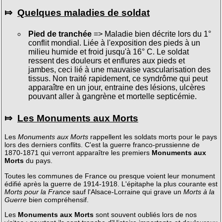
⤇
Quelques maladies de soldat
Pied de tranchée
=> Maladie bien décrite lors du 1°
conflit mondial. Liée à l'exposition des pieds à un
milieu humide et froid jusqu'à 16° C. Le soldat
ressent des douleurs et enflures aux pieds et
jambes, ceci lié à une mauvaise vascularisation des
tissus. Non traité rapidement, ce syndrôme qui peut
apparaître en un jour, entraine des lésions, ulcères
pouvant aller à gangrène et mortelle septicémie.
⤇
Les Monuments aux Morts
Les
Monuments aux Morts
rappellent les soldats morts pour le pays
lors des derniers conflits. C'est la guerre franco-prussienne de
1870-1871 qui verront apparaître les premiers
Monuments aux
Morts
du pays.
Toutes les communes de France ou presque voient leur monument
édifié après la guerre de 1914-1918. L'épitaphe la plus courante est
Morts pour la France
sauf l'Alsace-Lorraine qui grave un
Morts à la
Guerre
bien compréhensif.
Les
Monuments aux Morts
sont souvent oubliés lors de nos