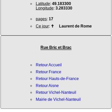
Latitude
:
49.183300
Longitude
:
3.283330
pages
:
17
Ce jour
:
✝
Laurent de Rome
Rue Bric et Brac
Retour Accueil
Retour France
Retour Hauts-de-France
Retour Aisne
Retour Vichel-Nanteuil
Mairie de Vichel-Nanteuil