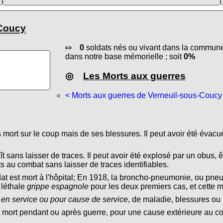
-Coucy
⤇
0
soldats nés ou vivant dans la commune 
dans notre base mémorielle ; soit
0%
◎
Les Morts aux guerres
< Morts aux guerres de Verneuil-sous-Coucy
s mort sur le coup mais de ses blessures. Il peut avoir été évacu
ît sans laisser de traces. Il peut avoir été explosé par un obus, ê
s au combat sans laisser de traces identifiables.
dat est mort à l'hôpital; En 1918, la broncho-pneumonie, ou pn
 léthale
grippe espagnole
pour les deux premiers cas, et cette 
 en service ou pour cause de service
, de maladie, blessures ou 
t mort pendant ou après guerre, pour une cause extérieure au conf