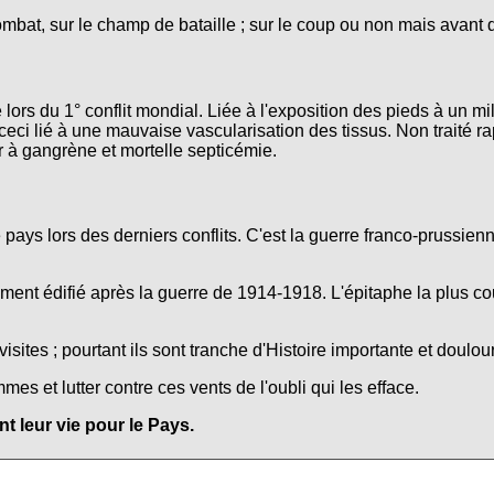
ombat, sur le champ de bataille ; sur le coup ou non mais avant 
lors du 1° conflit mondial. Liée à l'exposition des pieds à un mi
ceci lié à une mauvaise vascularisation des tissus. Non traité r
r à gangrène et mortelle septicémie.
e pays lors des derniers conflits. C'est la guerre franco-prussie
nt édifié après la guerre de 1914-1918. L'épitaphe la plus co
isites ; pourtant ils sont tranche d'Histoire importante et doulo
s et lutter contre ces vents de l'oubli qui les efface.
 leur vie pour le Pays.