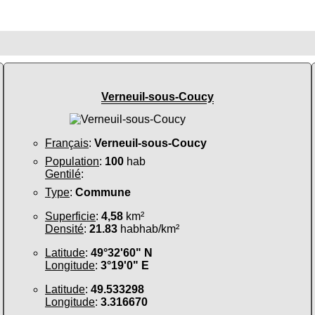
Verneuil-sous-Coucy
Français
:
Verneuil-sous-Coucy
Population
:
100
hab
Gentilé
:
Type
:
Commune
Superficie
:
4,58
km²
Densité
:
21.83
habhab/km²
Latitude
:
49°32'60" N
Longitude
:
3°19'0" E
Latitude
:
49.533298
Longitude
:
3.316670