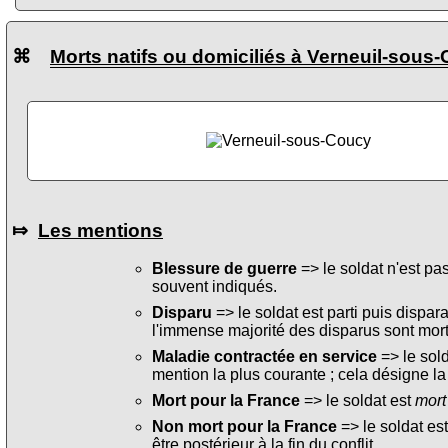
⌘
Morts natifs ou domiciliés à Verneuil-sous
⤇
Les mentions
Blessure de guerre
=> le soldat n'est pa
souvent indiqués.
Disparu
=> le soldat est parti puis dispara
l'immense majorité des disparus sont mort
Maladie contractée en service
=> le sol
mention la plus courante ; cela désigne la
Mort pour la France
=> le soldat est
mort
Non mort pour la France
=> le soldat es
être postérieur à la fin du conflit.