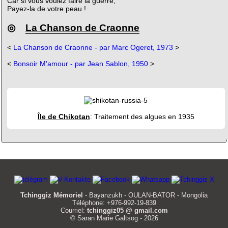
Car si vous voulez faire la guerre,
Payez-la de votre peau !
◎
La Chanson de Craonne
<
La Chanson de Craonne - par Marc Ogeret, 1973
>
<
Bonsoir M'amour - par Jean Sablon, 1950
>
Île de Chikotan
: Traitement des algues en 1935
Tchinggiz Mémoriel
- Bayanzukh - OULAN-BATOR - Mongolia
Téléphone: +976-992-19-839
Courriel:
tchinggiz05 @ gmail.com
© Saran Marie Galtsog - 2026