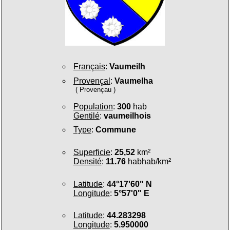
Français
:
Vaumeilh
Provençal
:
Vaumelha
( Provençau )
Population
:
300
hab
Gentilé
:
vaumeilhois
Type
:
Commune
Superficie
:
25,52
km²
Densité
:
11.76
habhab/km²
Latitude
:
44°17'60" N
Longitude
:
5°57'0" E
Latitude
:
44.283298
Longitude
:
5.950000