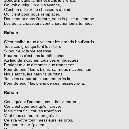
Soudain, dans la nuit et dans le silence,
On voit quelqu'un qui s'avance,
C'est un officier de chasseurs à pied,
Qui vient pour nous remplacer.
Doucement dans l'ombre, sous la pluie qui tombe
Les petits chasseurs vont chercher leurs tombes
Refrain
C'est malheureux d'voir sur les grands boul'vards
Tous ces gros qui font leur foire ;
Si pour eux la vie est rose,
Pour nous c'est pas la mêm' chose.
Au lieu de s'cacher, tous ces embusqués,
F'raient mieux d'monter aux tranchées
Pour défendr' leurs biens, car nous n'avons rien,
Nous autr's, les pauvr's purotins.
Tous les camarades sont enterrés là,
Pour défendr' les biens de ces messieurs-là.
Refrain
Ceux qu'ont l'pognon, ceux-là r'viendront,
Car c'est pour eux qu'on crève.
Mais c'est fini, car les trouffions
Vont tous se mettre en grève.
Ce s'ra votre tour, messieurs les gros,
De monter sur l'plateau,