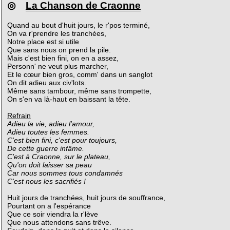
◎
La Chanson de Craonne
Quand au bout d'huit jours, le r'pos terminé,
On va r'prendre les tranchées,
Notre place est si utile
Que sans nous on prend la pile.
Mais c'est bien fini, on en a assez,
Personn' ne veut plus marcher,
Et le cœur bien gros, comm' dans un sanglot
On dit adieu aux civ'lots.
Même sans tambour, même sans trompette,
On s'en va là-haut en baissant la tête.
Refrain
Adieu la vie, adieu l'amour,
Adieu toutes les femmes.
C'est bien fini, c'est pour toujours,
De cette guerre infâme.
C'est à Craonne, sur le plateau,
Qu'on doit laisser sa peau
Car nous sommes tous condamnés
C'est nous les sacrifiés !
Huit jours de tranchées, huit jours de souffrance,
Pourtant on a l'espérance
Que ce soir viendra la r'lève
Que nous attendons sans trêve.