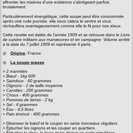
affronter les misères d'une existence s'abrégeant parfois
brutalement.
Particulièrement énergétique, cette soupe peut être consommée
après une rude journée: elle vous calera le ventre et vous
réchauffera avantageusement comme elle le fit pour nos aïeux.
Cette recette est datée de l'année 1909 et se retrouve dans le
Livre
de cuisine militaire aux manœuvres et en campagne. Volume arrêté
à la date du 7 juillet 1909
et représente 4 parts.
◎
Origine
: France
◎
La soupe grasse
>
2 marmites
>
Bœuf - 1kg 600
>
Saindoux - 60 grammes
>
Oignons - 2 de taille moyenne
>
Carottes - 200 grammes
>
Choux - 400 grammes
>
Pommes de terres - 2 kg
>
Sel - 4 grammes
>
Eau - 4,5 litres
>
Pain émincé - 400 grammes
> Désosser le bœuf et le couper en seize morceaux réguliers
> Éplucher les oignons et les couper en quartiers
> Éplucher le chou, le laver et les diviser en parts régulières