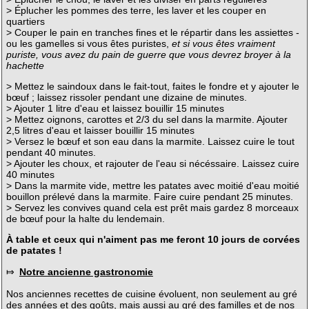
> Éplucher les pommes des terre, les laver et les couper en
quartiers
> Couper le pain en tranches fines et le répartir dans les assiettes -
ou les gamelles si vous êtes puristes,
et si vous êtes vraiment
puriste, vous avez du pain de guerre que vous devrez broyer à la
hachette
> Mettez le saindoux dans le fait-tout, faites le fondre et y ajouter le
bœuf ; laissez rissoler pendant une dizaine de minutes.
> Ajouter 1 litre d'eau et laissez bouillir 15 minutes
> Mettez oignons, carottes et 2/3 du sel dans la marmite. Ajouter
2,5 litres d'eau et laisser bouillir 15 minutes
> Versez le bœuf et son eau dans la marmite. Laissez cuire le tout
pendant 40 minutes.
> Ajouter les choux, et rajouter de l'eau si nécéssaire. Laissez cuire
40 minutes
> Dans la marmite vide, mettre les patates avec moitié d'eau moitié
bouillon prélevé dans la marmite. Faire cuire pendant 25 minutes.
> Servez les convives quand cela est prêt mais gardez 8 morceaux
de bœuf pour la halte du lendemain.
À table et ceux qui n'aiment pas me feront 10 jours de corvées
de patates !
⤇
Notre ancienne gastronomie
Nos anciennes recettes de cuisine évoluent, non seulement au gré
des années et des goûts, mais aussi au gré des familles et de nos