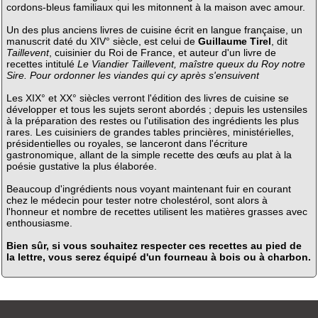
cordons-bleus familiaux qui les mitonnent à la maison avec amour.
Un des plus anciens livres de cuisine écrit en langue française, un
manuscrit daté du XIV° siècle, est celui de
Guillaume Tirel
, dit
Taillevent
, cuisinier du Roi de France, et auteur d'un livre de
recettes intitulé
Le Viandier Taillevent, maîstre queux du Roy notre
Sire. Pour ordonner les viandes qui cy après s'ensuivent
Les XIX° et XX° siècles verront l'édition des livres de cuisine se
développer et tous les sujets seront abordés ; depuis les ustensiles
à la préparation des restes ou l'utilisation des ingrédients les plus
rares. Les cuisiniers de grandes tables princières, ministérielles,
présidentielles ou royales, se lanceront dans l'écriture
gastronomique, allant de la simple recette des œufs au plat à la
poésie gustative la plus élaborée.
Beaucoup d'ingrédients nous voyant maintenant fuir en courant
chez le médecin pour tester notre cholestérol, sont alors à
l'honneur et nombre de recettes utilisent les matières grasses avec
enthousiasme.
Bien sûr, si vous souhaitez respecter ces recettes au pied de
la lettre, vous serez équipé d'un fourneau à bois ou à charbon.