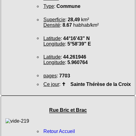
Type
:
Commune
Superficie
:
28,49
km²
Densité
:
8.67
habhab/km²
Latitude
:
44°16'43" N
Longitude
:
5°58'39" E
Latitude
:
44.261946
Longitude
:
5.960764
pages
:
7703
Ce jour
:
✝
Sainte Thérèse de la Croix
Rue Bric et Brac
Retour Accueil