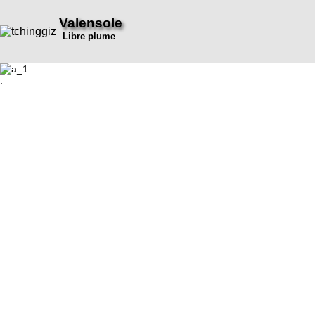
Valensole
Libre plume
: