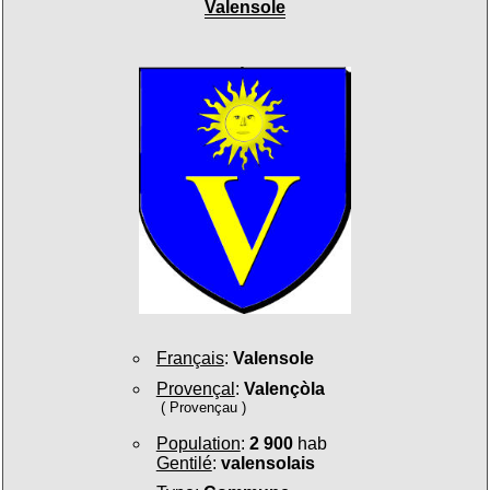
Valensole
Français
:
Valensole
Provençal
:
Valençòla
( Provençau )
Population
:
2 900
hab
Gentilé
:
valensolais