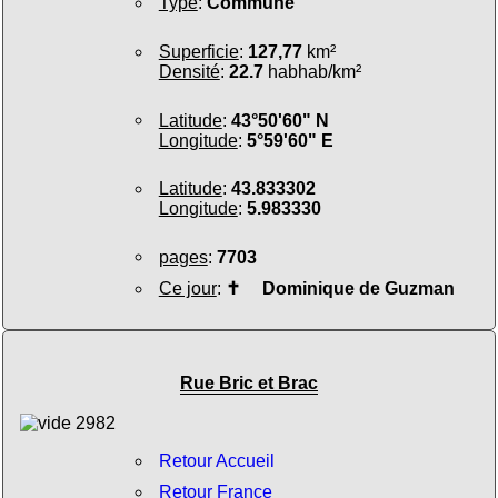
Type
:
Commune
Superficie
:
127,77
km²
Densité
:
22.7
habhab/km²
Latitude
:
43°50'60" N
Longitude
:
5°59'60" E
Latitude
:
43.833302
Longitude
:
5.983330
pages
:
7703
Ce jour
:
✝
Dominique de Guzman
Rue Bric et Brac
Retour Accueil
Retour France