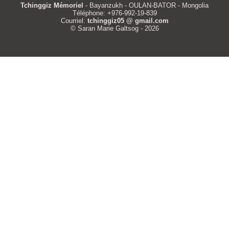
Tchinggiz Mémoriel
- Bayanzukh - OULAN-BATOR - Mongolia
Téléphone: +976-992-19-839
Courriel:
tchinggiz05 @ gmail.com
© Saran Marie Galtsog - 2026