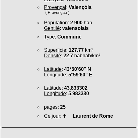
Provençal
:
Valençòla
( Provençau )
Population
:
2 900
hab
Gentilé
:
valensolais
Type
:
Commune
Superficie
:
127,77
km²
Densité
:
22.7
habhab/km²
Latitude
:
43°50'60" N
Longitude
:
5°59'60" E
Latitude
:
43.833302
Longitude
:
5.983330
pages
:
25
Ce jour
:
✝
Laurent de Rome