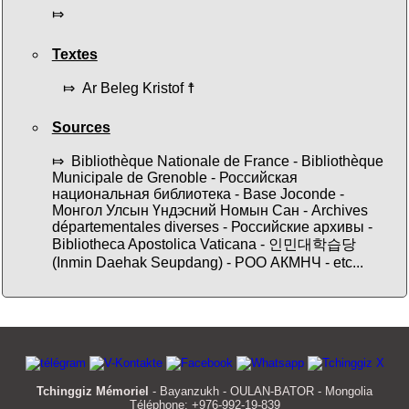
⤇
Textes
⤇ Ar Beleg Kristof ☨
Sources
⤇ Bibliothèque Nationale de France - Bibliothèque
Municipale de Grenoble - Российская
национальная библиотека - Base Joconde -
Монгол Улсын Үндэсний Номын Сан - Archives
départementales diverses - Российские архивы -
Bibliotheca Apostolica Vaticana - 인민대학습당
(Inmin Daehak Seupdang) - РОО АКМНЧ - etc...
Tchinggiz Mémoriel
- Bayanzukh - OULAN-BATOR - Mongolia
Téléphone: +976-992-19-839