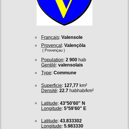
Français
:
Valensole
Provençal
:
Valençòla
( Provençau )
Population
:
2 900
hab
Gentilé
:
valensolais
Type
:
Commune
Superficie
:
127,77
km²
Densité
:
22.7
habhab/km²
Latitude
:
43°50'60" N
Longitude
:
5°59'60" E
Latitude
:
43.833302
Longitude
:
5.983330