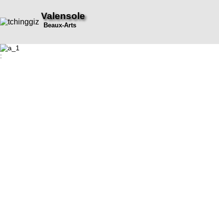
Valensole
Beaux-Arts
: