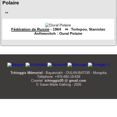
Polaire
⤇
Fédération de Russie
- 1964 ⤇ Torlopov, Stanislav
Anfimovitch : Oural Polaire
Tchinggiz Mémoriel
- Bayanzukh - OULAN-BATOR - Mongolia
Téléphone: +976-992-19-839
Courriel:
tchinggiz05 @ gmail.com
© Saran Marie Galtsog - 2026