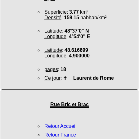
Superficie
:
3,77
km²
Densité
:
159.15
habhab/km²
Latitude
:
48°37'0" N
Longitude
:
4°54'0" E
Latitude
:
48.616699
Longitude
:
4.900000
pages
:
18
Ce jour
:
✝
Laurent de Rome
Rue Bric et Brac
Retour Accueil
Retour France