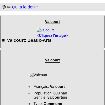
🎲 ⤇
Qui a le don ?
Valcourt
<Cliquez l'image>
■
Valcourt
: Beaux-Arts
Valcourt
Français
:
Valcourt
Population
:
600
hab
Gentilé
:
valcourtois
Type
:
Commune