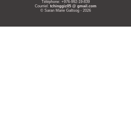
Téléphone: +976-992-19-839
Courriel:
tchinggiz05 @ gmail.com
© Saran Marie Galtsog - 2026