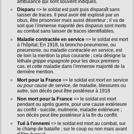
ambulance qui sont souvent indiqués.
Disparu
=> le soldat est parti puis disparaît sans
laisser de traces. Il peut avoir été explosé par un
obus, être prisonnier mais aussi déserteur ; il va de
soit que l'immense majorité des disparus sont morts
au combat sans laisser de traces identifiables.
Maladie contractée en service
=> le soldat est mort
à l'hôpital; En 1918, la broncho-pneumonie, ou
pneumonie, ou
maladie contractée en service
, est
de loin la mention la plus courante ; cela désigne la
léthale
grippe espagnole
pour les deux premiers
cas, et cette maladie dans l'immense majorité de la
dernière mention.
Mort pour la France
=> le soldat est
mort en service
ou pour cause de service
, de maladie, blessures ou
autre, son décès peut être postérieur à 1918
Non mort pour la France
=> le soldat est mort
pendant ou après guerre, pour une cause extérieure
au conflit - suicide, mutinerie, maladie extérieure ;
son décès peut être postérieur à la fin du conflit.
Tué à l'ennemi
=> le soldat est mort au combat, sur
le champ de bataille ; sur le coup ou non mais avant