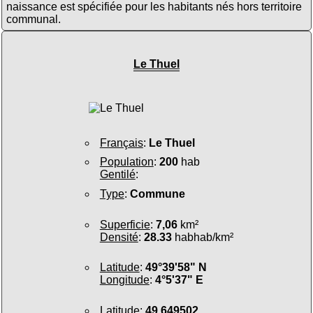
naissance est spécifiée pour les habitants nés hors territoire
communal.
Le Thuel
Français
:
Le Thuel
Population
:
200
hab
Gentilé
:
Type
:
Commune
Superficie
:
7,06
km²
Densité
:
28.33
habhab/km²
Latitude
:
49°39'58" N
Longitude
:
4°5'37" E
Latitude
:
49.649502