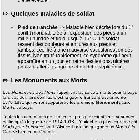
d'être évacué.
⤇
Quelques maladies de soldat
Pied de tranchée
=> Maladie bien décrite lors du 1°
conflit mondial. Liée à l'exposition des pieds à un
milieu humide et froid jusqu'à 16° C. Le soldat
ressent des douleurs et enflures aux pieds et
jambes, ceci lié à une mauvaise vascularisation des
tissus. Non traité rapidement, ce syndrôme qui peut
apparaître en un jour, entraine des lésions, ulcères
pouvant aller à gangrène et mortelle septicémie.
⤇
Les Monuments aux Morts
Les
Monuments aux Morts
rappellent les soldats morts pour le pays
lors des derniers conflits. C'est la guerre franco-prussienne de
1870-1871 qui verront apparaître les premiers
Monuments aux
Morts
du pays.
Toutes les communes de France ou presque voient leur monument
édifié après la guerre de 1914-1918. L'épitaphe la plus courante est
Morts pour la France
sauf l'Alsace-Lorraine qui grave un
Morts à la
Guerre
bien compréhensif.