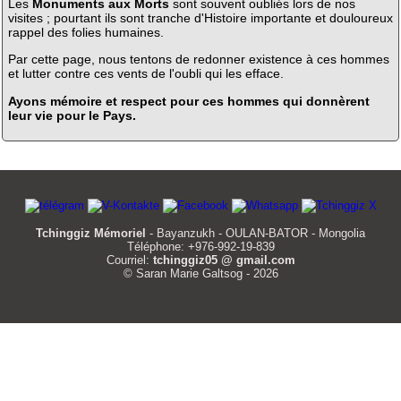
Les
Monuments aux Morts
sont souvent oubliés lors de nos
visites ; pourtant ils sont tranche d'Histoire importante et douloureux
rappel des folies humaines.
Par cette page, nous tentons de redonner existence à ces hommes
et lutter contre ces vents de l'oubli qui les efface.
Ayons mémoire et respect pour ces hommes qui donnèrent
leur vie pour le Pays.
Tchinggiz Mémoriel
- Bayanzukh - OULAN-BATOR - Mongolia
Téléphone: +976-992-19-839
Courriel:
tchinggiz05 @ gmail.com
© Saran Marie Galtsog - 2026