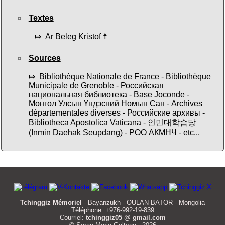
Textes
⤇ Ar Beleg Kristof ☨
Sources
⤇ Bibliothèque Nationale de France - Bibliothèque
Municipale de Grenoble - Российская
национальная библиотека - Base Joconde -
Монгол Улсын Үндэсний Номын Сан - Archives
départementales diverses - Российские архивы -
Bibliotheca Apostolica Vaticana - 인민대학습당
(Inmin Daehak Seupdang) - РОО АКМНЧ - etc...
Tchinggiz Mémoriel
- Bayanzukh - OULAN-BATOR - Mongolia
Téléphone: +976-992-19-839
Courriel:
tchinggiz05 @ gmail.com