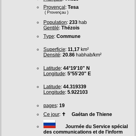
Provençal
:
Tesa
( Provençau )
Population
:
233
hab
Gentilé
:
Thézois
Type
:
Commune
Superficie
:
11,17
km²
Densité
:
20.86
habhab/km²
Latitude
:
44°19'10" N
Longitude
:
5°55'20" E
Latitude
:
44.319339
Longitude
:
5.922103
pages
:
19
Ce jour
:
✝
Gaétan de Thiene
Journée du Service spécial
des communications et de l'inform