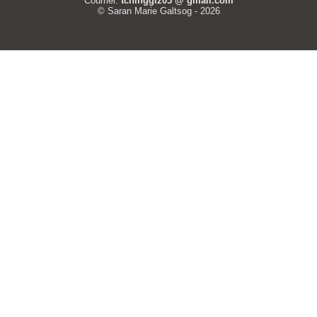
Courriel:
tchinggiz05 @ gmail.com
© Saran Marie Galtsog - 2026