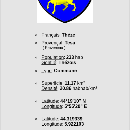
Français
:
Thèze
Provençal
:
Tesa
( Provençau )
Population
:
233
hab
Gentilé
:
Thézois
Type
:
Commune
Superficie
:
11,17
km²
Densité
:
20.86
habhab/km²
Latitude
:
44°19'10" N
Longitude
:
5°55'20" E
Latitude
:
44.319339
Longitude
:
5.922103