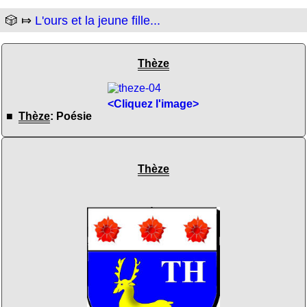
🎲 ⤇
L'ours et la jeune fille...
Thèze
<Cliquez l'image>
■
Thèze
: Poésie
Thèze