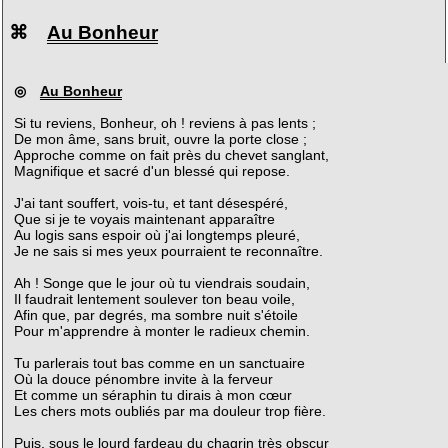
⌘
Au Bonheur
◎
Au Bonheur
Si tu reviens, Bonheur, oh ! reviens à pas lents ;
De mon âme, sans bruit, ouvre la porte close ;
Approche comme on fait près du chevet sanglant,
Magnifique et sacré d'un blessé qui repose.
J'ai tant souffert, vois-tu, et tant désespéré,
Que si je te voyais maintenant apparaître
Au logis sans espoir où j'ai longtemps pleuré,
Je ne sais si mes yeux pourraient te reconnaître.
Ah ! Songe que le jour où tu viendrais soudain,
Il faudrait lentement soulever ton beau voile,
Afin que, par degrés, ma sombre nuit s'étoile
Pour m'apprendre à monter le radieux chemin.
Tu parlerais tout bas comme en un sanctuaire
Où la douce pénombre invite à la ferveur
Et comme un séraphin tu dirais à mon cœur
Les chers mots oubliés par ma douleur trop fière.
Puis, sous le lourd fardeau du chagrin très obscur