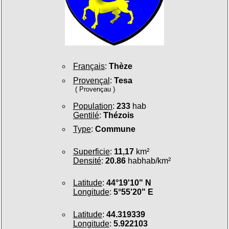
Français
:
Thèze
Provençal
:
Tesa
( Provençau )
Population
:
233
hab
Gentilé
:
Thézois
Type
:
Commune
Superficie
:
11,17
km²
Densité
:
20.86
habhab/km²
Latitude
:
44°19'10" N
Longitude
:
5°55'20" E
Latitude
:
44.319339
Longitude
:
5.922103