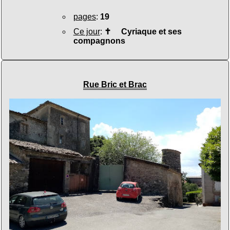
pages
:
19
Ce jour
:
✝
Cyriaque et ses
compagnons
Rue Bric et Brac