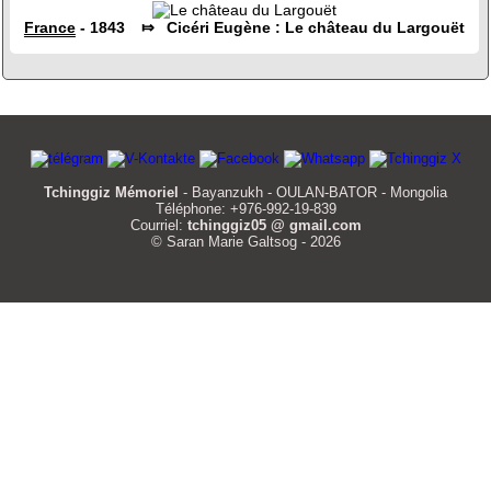
France
- 1843 ⤇ Cicéri Eugène : Le château du Largouët
Tchinggiz Mémoriel
- Bayanzukh - OULAN-BATOR - Mongolia
Téléphone: +976-992-19-839
Courriel:
tchinggiz05 @ gmail.com
© Saran Marie Galtsog - 2026