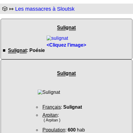
🎲 ⤇
Les massacres à Sloutsk
Sulignat
<Cliquez l'image>
■
Sulignat
: Poésie
Sulignat
Français
:
Sulignat
Arpitan
:
( Arpitan )
Population
:
600
hab