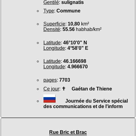
Gentilé
:
sulignatis
Type
:
Commune
Superficie
:
10,80
km²
Densité
:
55.56
habhab/km²
Latitude
:
46°10'0" N
Longitude
:
4°58'0" E
Latitude
:
46.166698
Longitude
:
4.966670
pages
:
7703
Ce jour
:
✝
Gaétan de Thiene
Journée du Service spécial
des communications et de l'inform
Rue Bric et Brac