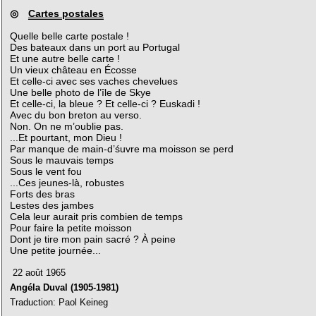
◎
Cartes postales
Quelle belle carte postale !
Des bateaux dans un port au Portugal
Et une autre belle carte !
Un vieux château en Écosse
Et celle-ci avec ses vaches chevelues
Une belle photo de l’île de Skye
Et celle-ci, la bleue ? Et celle-ci ? Euskadi !
Avec du bon breton au verso.
Non. On ne m’oublie pas.
...Et pourtant, mon Dieu !
Par manque de main-d’śuvre ma moisson se perd
Sous le mauvais temps
Sous le vent fou
...Ces jeunes-là, robustes
Forts des bras
Lestes des jambes
Cela leur aurait pris combien de temps
Pour faire la petite moisson
Dont je tire mon pain sacré ? À peine
Une petite journée...
22 août 1965
Angéla Duval (1905-1981)
Traduction: Paol Keineg