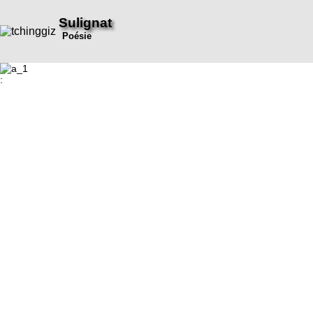
Sulignat
Poésie
: