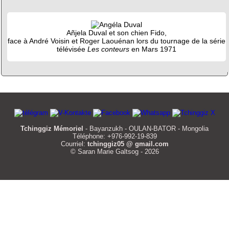
Añjela Duval et son chien Fido,
face à André Voisin et Roger Laouénan lors du tournage de la série
télévisée
Les conteurs
en Mars 1971
Tchinggiz Mémoriel
- Bayanzukh - OULAN-BATOR - Mongolia
Téléphone: +976-992-19-839
Courriel:
tchinggiz05 @ gmail.com
© Saran Marie Galtsog - 2026