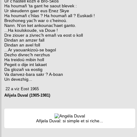
Ur c’hastell kozh e Bro-Skos
Ha houmañ ‘ta gant he saout blevek :
Ur skeudenn gaer eus Enez Skye
Ha houmañ c’hlas ? Ha houmañ all ? Euskadi !
Brezhoneg yac’h war o c’heinoù.
Nann. N’on ket ankounac’haet ganto.
...Ha koulskoude, va Doue !
Dre ziouer a zivrec’h emañ va eost o koll
Dindan an amzer fall
Dindan an avel foll
...Ar yaouankizoù-se bagol
Dezho divrec’h nerzhus
Ha treidoù mibin holl
Pegeit o dije int lakaet
Da glozañ va eostig
Va danvez-bara sakr ? A-boan
Un devezhig...
22 a viz Eost 1965
Añjela Duval (1905-1981)
Añjela Duval: si simple et si riche...