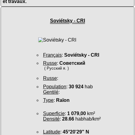
et travaux.
Soviétsky - CRI
Français
:
Soviétsky - CRI
Russe
:
Советский
( Русский я. )
Russe
:
Population
:
30 924
hab
Gentilé
:
Type
:
Raïon
Superficie
:
1 079,00
km²
Densité
:
28.66
habhab/km²
Latitude
:
45°20'29" N