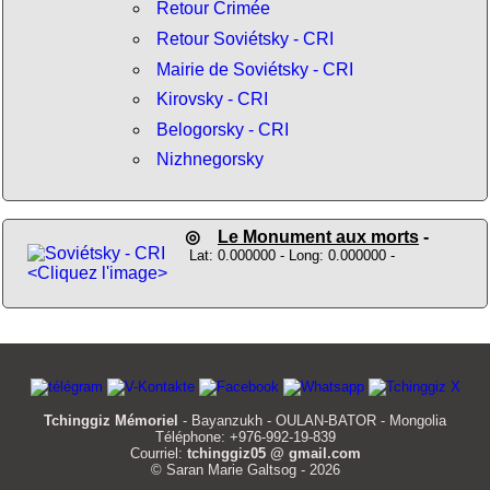
Retour Crimée
Retour Soviétsky - CRI
Mairie de Soviétsky - CRI
Kirovsky - CRI
Belogorsky - CRI
Nizhnegorsky
◎
Le Monument aux morts
-
Lat: 0.000000 - Long: 0.000000 -
<Cliquez l'image>
Tchinggiz Mémoriel
- Bayanzukh - OULAN-BATOR - Mongolia
Téléphone: +976-992-19-839
Courriel:
tchinggiz05 @ gmail.com
© Saran Marie Galtsog - 2026