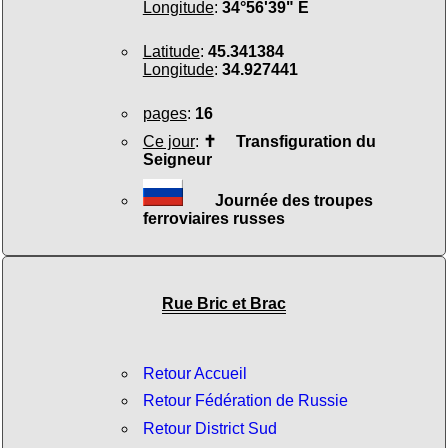
Longitude
:
34°56'39" E
Latitude
:
45.341384
Longitude
:
34.927441
pages
:
16
Ce jour
:
✝
Transfiguration du
Seigneur
Journée des troupes
ferroviaires russes
Rue Bric et Brac
Retour Accueil
Retour Fédération de Russie
Retour District Sud