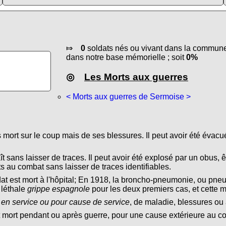
⤇
0
soldats nés ou vivant dans la commune 
dans notre base mémorielle ; soit
0%
◎
Les Morts aux guerres
< Morts aux guerres de Sermoise >
s mort sur le coup mais de ses blessures. Il peut avoir été évacu
ît sans laisser de traces. Il peut avoir été explosé par un obus, ê
s au combat sans laisser de traces identifiables.
dat est mort à l'hôpital; En 1918, la broncho-pneumonie, ou pn
 léthale
grippe espagnole
pour les deux premiers cas, et cette 
 en service ou pour cause de service
, de maladie, blessures ou 
t mort pendant ou après guerre, pour une cause extérieure au conf