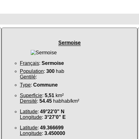
Sermoise
Français
:
Sermoise
Population
:
300
hab
Gentilé
:
Type
:
Commune
Superficie
:
5,51
km²
Densité
:
54.45
habhab/km²
Latitude
:
49°22'0" N
Longitude
:
3°27'0" E
Latitude
:
49.366699
Longitude
:
3.450000