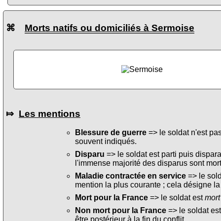
⌘
Morts natifs ou domiciliés à Sermoise
⤇
Les mentions
Blessure de guerre
=> le soldat n'est pa
souvent indiqués.
Disparu
=> le soldat est parti puis dispara
l'immense majorité des disparus sont mort
Maladie contractée en service
=> le sol
mention la plus courante ; cela désigne la
Mort pour la France
=> le soldat est
mort
Non mort pour la France
=> le soldat es
être postérieur à la fin du conflit.