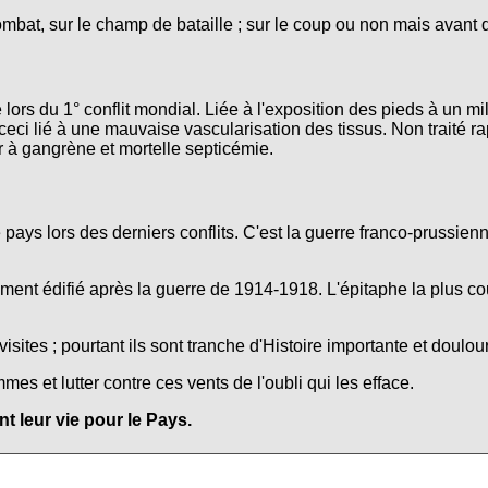
ombat, sur le champ de bataille ; sur le coup ou non mais avant 
lors du 1° conflit mondial. Liée à l'exposition des pieds à un mi
ceci lié à une mauvaise vascularisation des tissus. Non traité r
r à gangrène et mortelle septicémie.
e pays lors des derniers conflits. C'est la guerre franco-prussie
nt édifié après la guerre de 1914-1918. L'épitaphe la plus co
isites ; pourtant ils sont tranche d'Histoire importante et doulo
s et lutter contre ces vents de l'oubli qui les efface.
 leur vie pour le Pays.