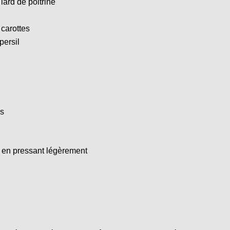
ard de poitrine
carottes
persil
es
 en pressant légèrement