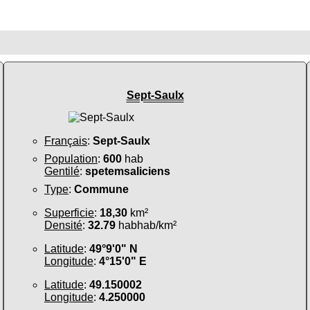
Sept-Saulx
Français
:
Sept-Saulx
Population
:
600
hab
Gentilé
:
spetemsaliciens
Type
:
Commune
Superficie
:
18,30
km²
Densité
:
32.79
habhab/km²
Latitude
:
49°9'0" N
Longitude
:
4°15'0" E
Latitude
:
49.150002
Longitude
:
4.250000