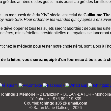
 gré des années et des goûts, mais aussi au gré des familles et
e, un manuscrit daté du XIV° siècle, est celui de
Guillaume Tire
oy notre Sire. Pour ordonner les viandes qui cy après s'ensuive
se développer et tous les sujets seront abordés ; depuis les usten
ncières, ministérielles, présidentielles ou royales, se lanceront
chez le médecin pour tester notre cholestérol, sont alors à l'h
 de la lettre, vous serez équipé d'un fourneau à bois ou à c
Tchinggiz Mémoriel
- Bayanzukh - OULAN-BATOR - Mongolia
Téléphone: +976-992-19-839
Courriel:
tchinggiz05 @ gmail.com
© Saran Marie Galtsog - 2026