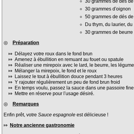
30 grammes de dés de l
30 grammes d'oignon
50 grammes de dés de 
Du thym, du laurier, du 
30 grammes de beurre
◎
Préparation
⤇ Délayez votre roux dans le fond brun
⤇ Amenez à ébullition en remuant au fouet ou spatule
⤇ Réaliser une mirepoix avec le lard, le beurre, les légum
⤇ Mélanger la mirepoix, le fond et le roux
⤇ Laissez le tout à ébullition douce pendant 3 heures
⤇ Y rajouter régulièrement un peu de fond brun froid
⤇ En temps voulu, passez la sauce dans une passoire fine
⤇ Mettre en réserve pour l'usage désiré.
◎
Remarques
Enfin prêt, votre
Sauce espagnole
est délicieuse !
⤇
Notre ancienne gastronomie